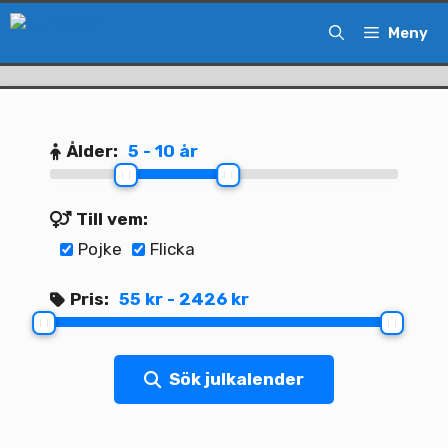
Hoppa
Meny
till
innehåll
Ålder:
5 - 10 år
Till vem:
Pojke
Flicka
Pris:
55 kr - 2426 kr
Sök julkalender