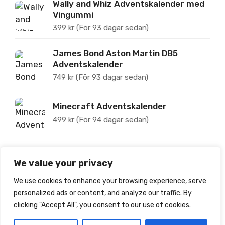
Wally and Whiz Adventskalender med
Vingummi
399
kr
(För 93 dagar sedan)
James Bond Aston Martin DB5
Adventskalender
749
kr
(För 93 dagar sedan)
Minecraft Adventskalender
499
kr
(För 94 dagar sedan)
We value your privacy
Om Jultoppen
We use cookies to enhance your browsing experience, serve
personalized ads or content, and analyze our traffic. By
Jultoppen.se tipsar om, prisjämför och recenserar
clicking "Accept All", you consent to our use of cookies.
julkalendrar för barn.