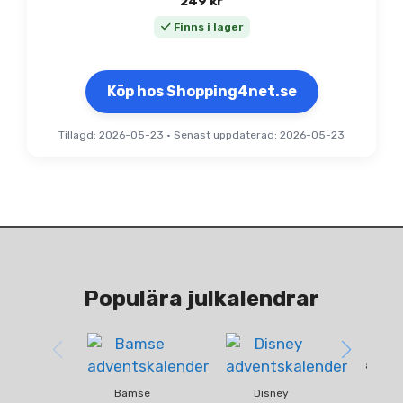
249
kr
Finns i lager
Köp hos Shopping4net.se
Tillagd: 2026-05-23
•
Senast uppdaterad: 2026-05-23
Populära julkalendrar
Fun
advent
Bamse
Disney