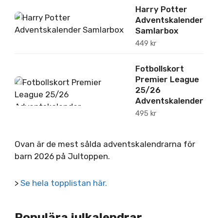
Harry Potter
1
Adventskalender
Samlarbox
449
kr
Fotbollskort
Premier League
2
25/26
Adventskalender
495
kr
Ovan är de mest sålda adventskalendrarna för
barn 2026 på Jultoppen.
>
Se hela topplistan här.
Populära julkalendrar