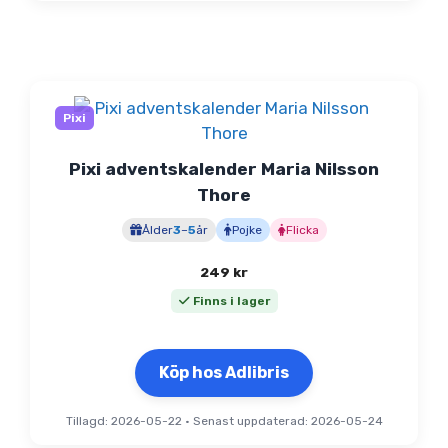
Pixi
Pixi adventskalender Maria Nilsson
Thore
Ålder
3
–
5
år
Pojke
Flicka
249
kr
Finns i lager
Köp hos Adlibris
Tillagd: 2026-05-22
•
Senast uppdaterad: 2026-05-24