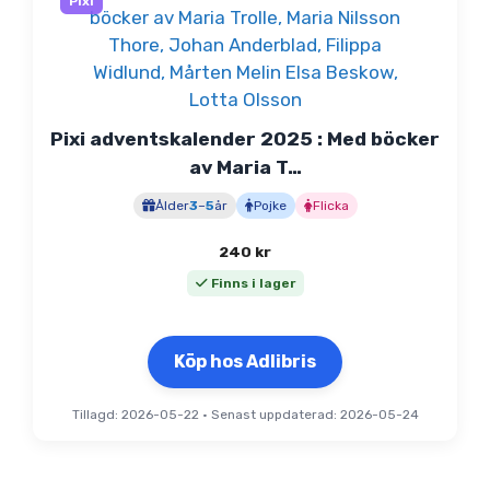
Pixi
Pixi adventskalender 2025 : Med böcker
av Maria T…
Ålder
3
–
5
år
Pojke
Flicka
240
kr
Finns i lager
Köp hos Adlibris
Tillagd: 2026-05-22
•
Senast uppdaterad: 2026-05-24