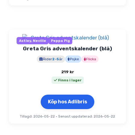
Astley, Neville
Peppa Pig
Greta Gris adventskalender (blå)
Ålder
2
–
5
år
Pojke
Flicka
219
kr
Finns i lager
Köp hos Adlibris
Tillagd: 2026-05-22
•
Senast uppdaterad: 2026-05-22