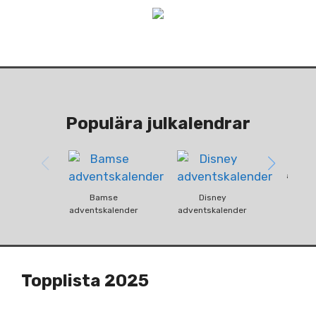
Populära julkalendrar
Fun
advent
Bamse
Disney
adventskalender
adventskalender
Topplista 2025