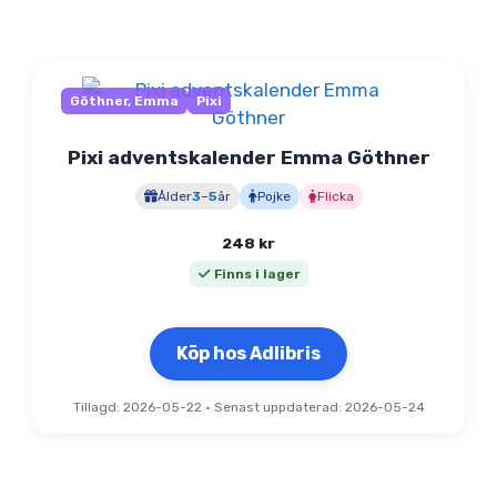
Göthner, Emma
Pixi
Pixi adventskalender Emma Göthner
Ålder
3
–
5
år
Pojke
Flicka
248
kr
Finns i lager
Köp hos Adlibris
Tillagd: 2026-05-22
•
Senast uppdaterad: 2026-05-24