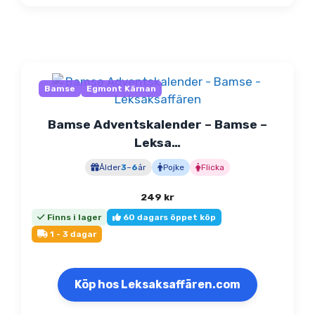
Bamse
Egmont Kärnan
Bamse Adventskalender – Bamse –
Leksa…
Ålder
3
–
6
år
Pojke
Flicka
249
kr
Finns i lager
60 dagars öppet köp
1 - 3 dagar
Köp hos Leksaksaffären.com