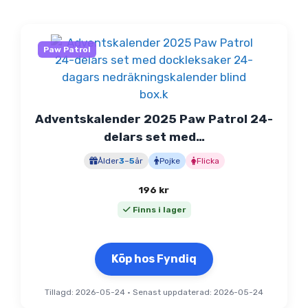
Paw Patrol
Adventskalender 2025 Paw Patrol 24-
delars set med…
Ålder
3
–
5
år
Pojke
Flicka
196
kr
Finns i lager
Köp hos Fyndiq
Tillagd: 2026-05-24
•
Senast uppdaterad: 2026-05-24