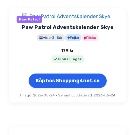
Paw Patrol
Paw Patrol Adventskalender Skye
Ålder
3
–
5
år
Pojke
Flicka
179
kr
Finns i lager
Köp hos Shopping4net.se
Tillagd: 2026-05-24
•
Senast uppdaterad: 2026-05-24