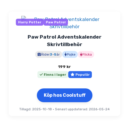
Harry Potter
Paw Patrol
Paw Patrol Adventskalender
Skrivtillbehör
Ålder
3
–
5
år
Pojke
Flicka
199
kr
Finns i lager
Populär
Köp hos Coolstuff
Tillagd: 2025-10-18
•
Senast uppdaterad: 2026-05-24