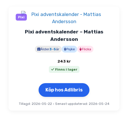
Pixi
Pixi adventskalender – Mattias
Andersson
Ålder
3
–
5
år
Pojke
Flicka
243
kr
Finns i lager
Köp hos Adlibris
Tillagd: 2026-05-22
•
Senast uppdaterad: 2026-05-24