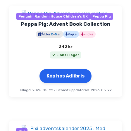
Penguin Random House Children's UK
Peppa Pig
Peppa Pig: Advent Book Collection
Ålder
2
–
5
år
Pojke
Flicka
242
kr
Finns i lager
Köp hos Adlibris
Tillagd: 2026-05-22
•
Senast uppdaterad: 2026-05-22