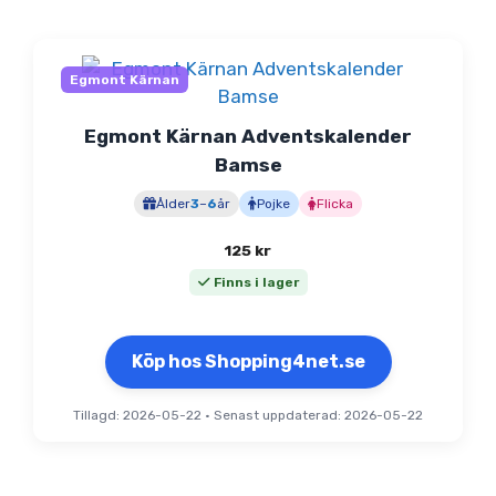
Egmont Kärnan
Egmont Kärnan Adventskalender
Bamse
Ålder
3
–
6
år
Pojke
Flicka
125
kr
Finns i lager
Köp hos Shopping4net.se
Tillagd: 2026-05-22
•
Senast uppdaterad: 2026-05-22