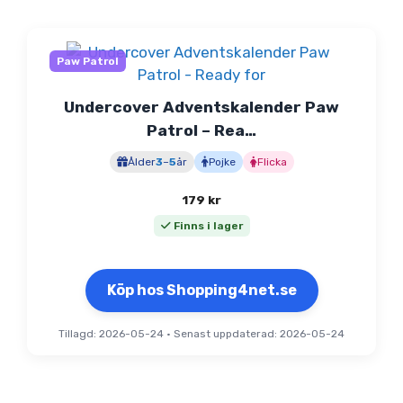
Paw Patrol
Undercover Adventskalender Paw
Patrol – Rea…
Ålder
3
–
5
år
Pojke
Flicka
179
kr
Finns i lager
Köp hos Shopping4net.se
Tillagd: 2026-05-24
•
Senast uppdaterad: 2026-05-24