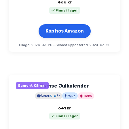
466
kr
Finns i lager
Köp hos Amazon
Tillagd: 2024-03-20
•
Senast uppdaterad: 2024-03-20
Bamse Julkalender
Egmont Kärnan
Ålder
3
–
6
år
Pojke
Flicka
641
kr
Finns i lager