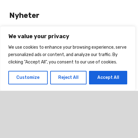
Nyheter
We value your privacy
Sminkkalender
349
kr
(För 93 dagar sedan)
We use cookies to enhance your browsing experience, serve
personalized ads or content, and analyze our traffic. By
clicking "Accept All", you consent to our use of cookies.
PEZ Adventskalender
379
kr
(För 93 dagar sedan)
Customize
Reject All
Accept All
Wally and Whiz Adventskalender med
Vingummi
399
kr
(För 93 dagar sedan)
James Bond Aston Martin DB5
Adventskalender
749
kr
(För 93 dagar sedan)