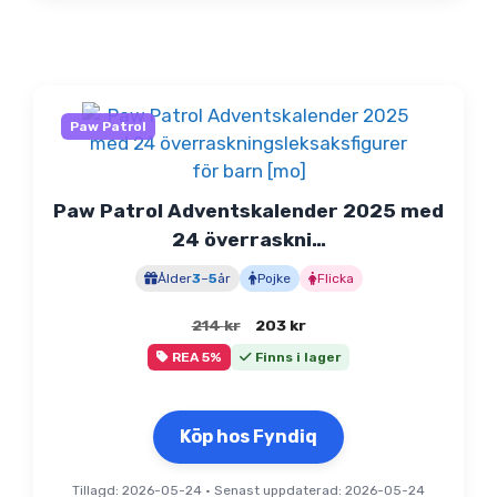
Paw Patrol
Paw Patrol Adventskalender 2025 med
24 överraskni…
Ålder
3
–
5
år
Pojke
Flicka
Det
Det
214
kr
203
kr
ursprungliga
nuvarande
REA 5%
Finns i lager
priset
priset
var:
är:
214 kr.
203 kr.
Köp hos Fyndiq
Tillagd: 2026-05-24
•
Senast uppdaterad: 2026-05-24