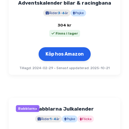
Adventskalender bilar & racingbana
Ålder
3
–
6
år
Pojke
304
kr
Finns i lager
Köp hos Amazon
Tillagd: 2024-02-29
•
Senast uppdaterad: 2025-10-21
Babblarna Julkalender
Babblarna
Ålder
1
–
4
år
Pojke
Flicka