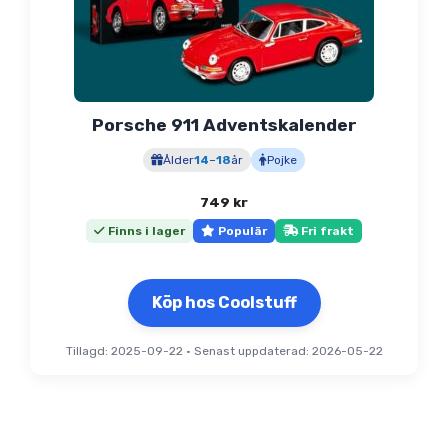
Porsche 911 Adventskalender
Ålder
14
–
18
år
Pojke
749
kr
Finns i lager
Populär
Fri frakt
Köp hos Coolstuff
Tillagd: 2025-09-22
•
Senast uppdaterad: 2026-05-22