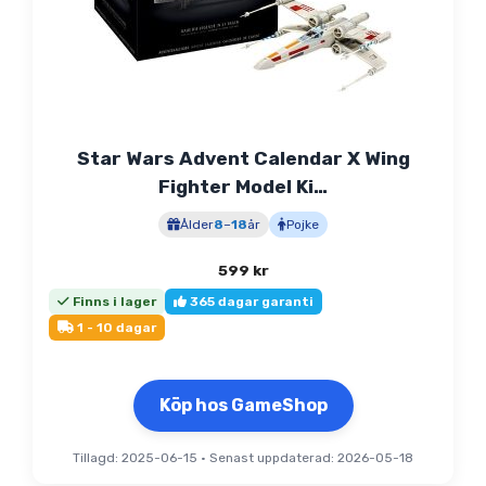
Star Wars Advent Calendar X Wing
Fighter Model Ki…
Ålder
8
–
18
år
Pojke
599
kr
Finns i lager
365 dagar garanti
1 - 10 dagar
Köp hos GameShop
Tillagd: 2025-06-15
•
Senast uppdaterad: 2026-05-18