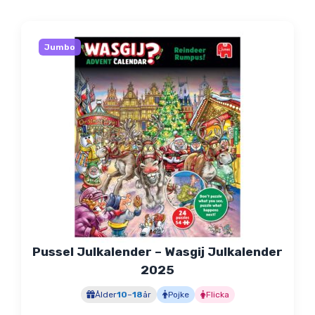
Jumbo
Pussel Julkalender – Wasgij Julkalender
2025
Ålder
10
–
18
år
Pojke
Flicka