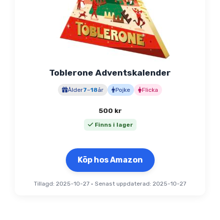
Toblerone Adventskalender
Ålder
7
–
18
år
Pojke
Flicka
500
kr
Finns i lager
Köp hos Amazon
Tillagd: 2025-10-27
•
Senast uppdaterad: 2025-10-27