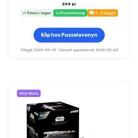
399
kr
Finns i lager
Prissänkning
1 - 3 dagar
Köp hos Pusselavenyn
Tillagd: 2025-09-10
•
Senast uppdaterad: 2026-05-24
Star Wars