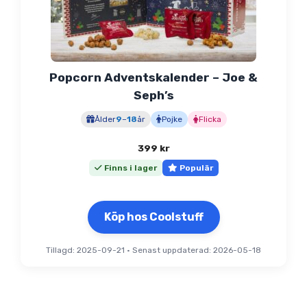
Popcorn Adventskalender – Joe &
Seph’s
Ålder
9
–
18
år
Pojke
Flicka
399
kr
Finns i lager
Populär
Köp hos Coolstuff
Tillagd: 2025-09-21
•
Senast uppdaterad: 2026-05-18