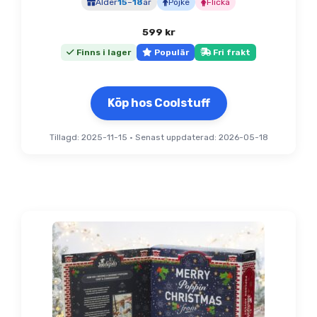
Ålder
15
–
18
år
Pojke
Flicka
599
kr
Finns i lager
Populär
Fri frakt
Köp hos Coolstuff
Tillagd: 2025-11-15
•
Senast uppdaterad: 2026-05-18