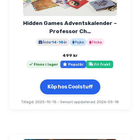
Hidden Games Adventskalender –
Professor Ch…
Ålder
14
–
18
år
Pojke
Flicka
499
kr
Finns i lager
Populär
Fri frakt
Köp hos Coolstuff
Tillagd: 2025-10-15
•
Senast uppdaterad: 2026-05-18