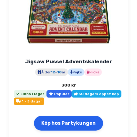
Jigsaw Pussel Adventskalender
Ålder
12
–
18
år
Pojke
Flicka
300
kr
Finns i lager
Populär
30 dagars öppet köp
1 - 3 dagar
Köp hos Partykungen