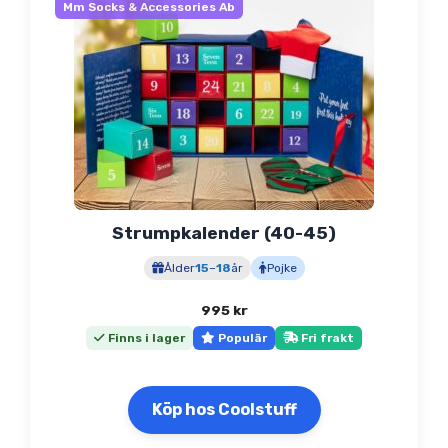
Mm Socks & Accessories Ab
Strumpkalender (40-45)
Ålder
15
–
18
år
Pojke
995
kr
Finns i lager
Populär
Fri frakt
Köp hos Coolstuff