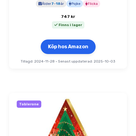
Ålder
7
–
18
år
Pojke
Flicka
747
kr
Finns i lager
Köp hos Amazon
Tillagd: 2024-11-28
•
Senast uppdaterad: 2025-10-03
Toblerone