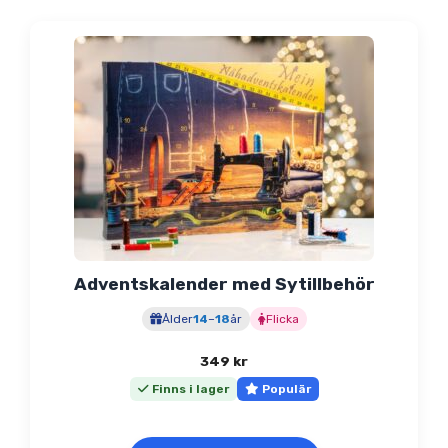
Adventskalender med Sytillbehör
Ålder
14
–
18
år
Flicka
349
kr
Finns i lager
Populär