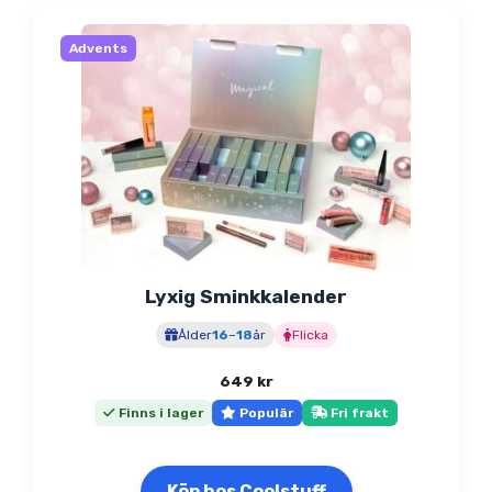
Advents
Lyxig Sminkkalender
Ålder
16
–
18
år
Flicka
649
kr
Finns i lager
Populär
Fri frakt
Köp hos Coolstuff