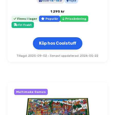
Ålder
14
–
18
år
Pojke
1 295
kr
Finns i lager
Populär
Prissänkning
Fri frakt
Köp hos Coolstuff
Tillagd: 2025-09-02
•
Senast uppdaterad: 2026-05-22
Multimake Games