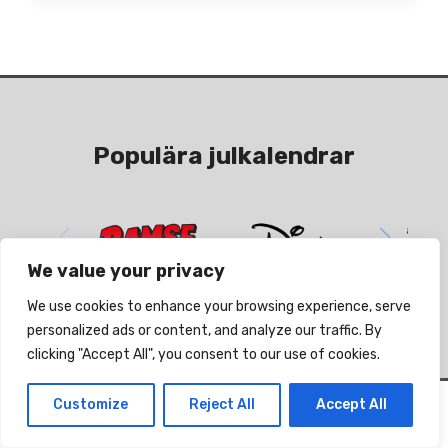
Populära julkalendrar
Fun
advent
We value your privacy
We use cookies to enhance your browsing experience, serve
Bamse
Disney
personalized ads or content, and analyze our traffic. By
adventskalender
adventskalender
clicking "Accept All", you consent to our use of cookies.
Customize
Reject All
Accept All
Topplista 2025