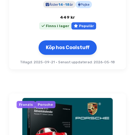
Ålder
14
–
18
år
Pojke
449
kr
Finns i lager
Populär
Köp hos Coolstuff
Tillagd: 2025-09-21
•
Senast uppdaterad: 2026-05-18
Franzis
Porsche