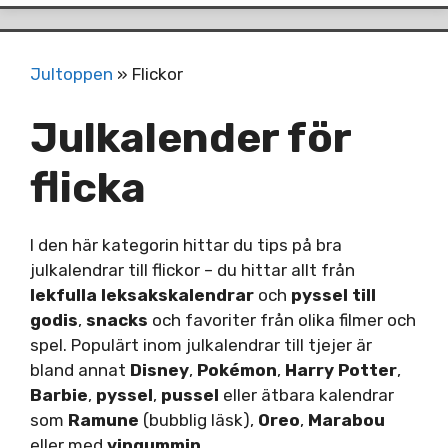
Jultoppen
»
Flickor
Julkalender för
flicka
I den här kategorin hittar du tips på bra
julkalendrar till flickor – du hittar allt från
lekfulla leksakskalendrar
och
pyssel till
godis
,
snacks
och favoriter från olika filmer och
spel. Populärt inom julkalendrar till tjejer är
bland annat
Disney
,
Pokémon
,
Harry Potter
,
Barbie
,
pyssel
,
pussel
eller ätbara kalendrar
som
Ramune
(bubblig läsk),
Oreo
,
Marabou
eller med
vingummin
.