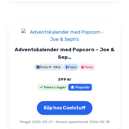
Adventskalender med Popcorn – Joe &
Sep…
Ålder
9
–
18
år
Pojke
Flicka
299
kr
Finns i lager
Populär
Köp hos Coolstuff
Tillagd: 2025-09-21
•
Senast uppdaterad: 2026-05-18