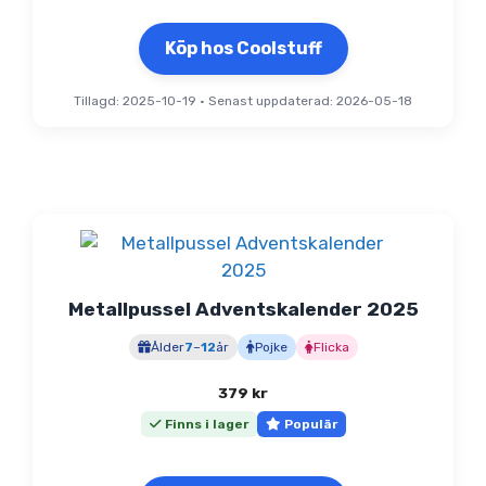
Köp hos Coolstuff
Tillagd: 2025-10-19
•
Senast uppdaterad: 2026-05-18
Metallpussel Adventskalender 2025
Ålder
7
–
12
år
Pojke
Flicka
379
kr
Finns i lager
Populär