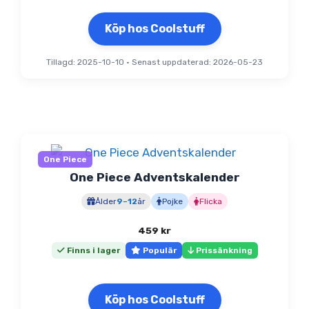
Köp hos Coolstuff
Tillagd: 2025-10-10
•
Senast uppdaterad: 2026-05-23
One Piece
One Piece Adventskalender
Ålder
9
–
12
år
Pojke
Flicka
459
kr
Finns i lager
Populär
Prissänkning
Köp hos Coolstuff