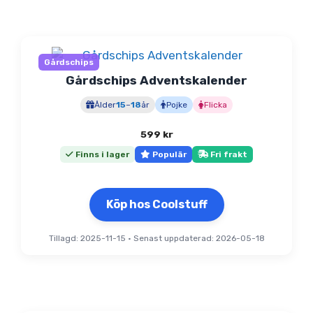
Gårdschips
Gårdschips Adventskalender
Ålder
15
–
18
år
Pojke
Flicka
599
kr
Finns i lager
Populär
Fri frakt
Köp hos Coolstuff
Tillagd: 2025-11-15
•
Senast uppdaterad: 2026-05-18