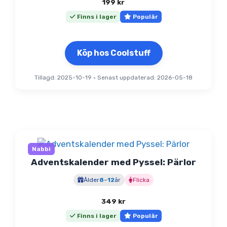
199
kr
Finns i lager
Populär
Köp hos Coolstuff
Tillagd: 2025-10-19
•
Senast uppdaterad: 2026-05-18
Nabbi
Adventskalender med Pyssel: Pärlor
Ålder
8
–
12
år
Flicka
349
kr
Finns i lager
Populär