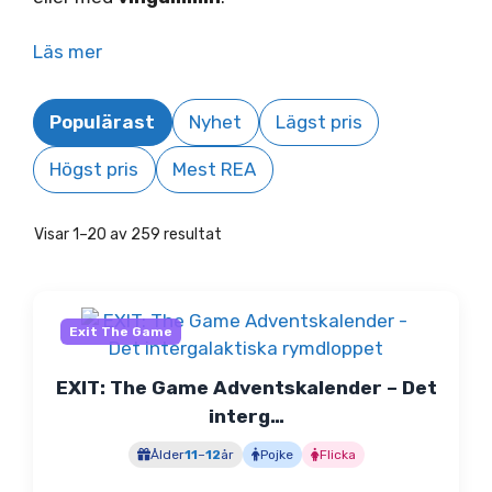
Läs mer
Populärast
Nyhet
Lägst pris
Högst pris
Mest REA
Visar 1–20 av 259 resultat
Exit The Game
EXIT: The Game Adventskalender – Det
interg…
Ålder
11
–
12
år
Pojke
Flicka