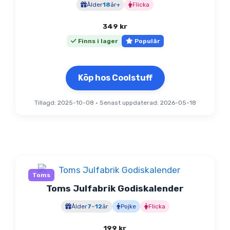
Ålder
18
år+
Flicka
349
kr
Finns i lager
Populär
Köp hos Coolstuff
Tillagd: 2025-10-08
•
Senast uppdaterad: 2026-05-18
Toms
Toms Julfabrik Godiskalender
Ålder
7
–
12
år
Pojke
Flicka
199
kr