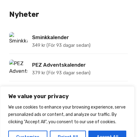
Nyheter
Sminkkalender
349
kr
(För 93 dagar sedan)
PEZ Adventskalender
379
kr
(För 93 dagar sedan)
Wally and Whiz Adventskalender med
We value your privacy
Vingummi
399
kr
(För 93 dagar sedan)
We use cookies to enhance your browsing experience, serve
personalized ads or content, and analyze our traffic. By
James Bond Aston Martin DB5
clicking "Accept All", you consent to our use of cookies.
Adventskalender
749
kr
(För 93 dagar sedan)