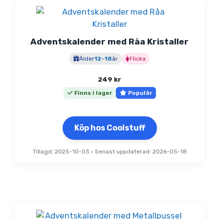
Adventskalender med Råa Kristaller
Ålder
12
–
18
år
Flicka
249
kr
Finns i lager
Populär
Köp hos Coolstuff
Tillagd: 2025-10-03
•
Senast uppdaterad: 2026-05-18