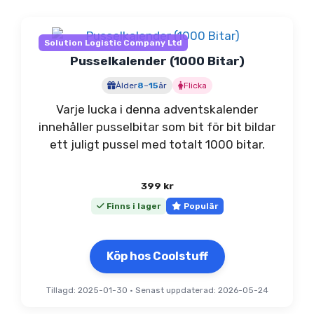
Solution Logistic Company Ltd
Pusselkalender (1000 Bitar)
Ålder
8
–
15
år
Flicka
Varje lucka i denna adventskalender
innehåller pusselbitar som bit för bit bildar
ett juligt pussel med totalt 1000 bitar.
399
kr
Finns i lager
Populär
Köp hos Coolstuff
Tillagd: 2025-01-30
•
Senast uppdaterad: 2026-05-24