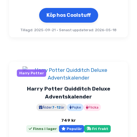
Köp hos Coolstuff
Tillagd: 2025-09-21
•
Senast uppdaterad: 2026-05-18
Harry Potter
Harry Potter Quidditch Deluxe
Adventskalender
Ålder
7
–
12
år
Pojke
Flicka
749
kr
Finns i lager
Populär
Fri frakt