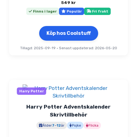
549
kr
Finns i lager
Populär
Fri frakt
Köp hos Coolstuff
Tillagd: 2025-09-19
•
Senast uppdaterad: 2026-05-20
Harry Potter
Harry Potter Adventskalender
Skrivtillbehör
Ålder
7
–
12
år
Pojke
Flicka