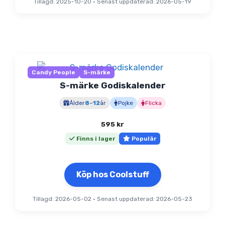
Tillagd: 2025-10-20
•
Senast uppdaterad: 2026-05-19
Candy People
S-märke
S-märke Godiskalender
Ålder
8
–
12
år
Pojke
Flicka
595
kr
Finns i lager
Populär
Köp hos Coolstuff
Tillagd: 2026-05-02
•
Senast uppdaterad: 2026-05-23