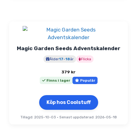
Magic Garden Seeds Adventskalender
Ålder
17
–
18
år
Flicka
379
kr
Finns i lager
Populär
Köp hos Coolstuff
Tillagd: 2025-10-03
•
Senast uppdaterad: 2026-05-18