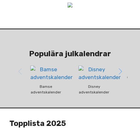
Populära julkalendrar
Fun
advent
Bamse
Disney
adventskalender
adventskalender
Topplista 2025