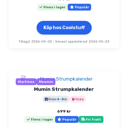
Finns i lager
Populär
Köp hos Coolstuff
Tillagd: 2026-05-02
•
Senast uppdaterad: 2026-05-23
Martinex
Moomin
Mumin Strumpkalender
Ålder
4
–
8
år
Flicka
699
kr
Finns i lager
Populär
Fri frakt