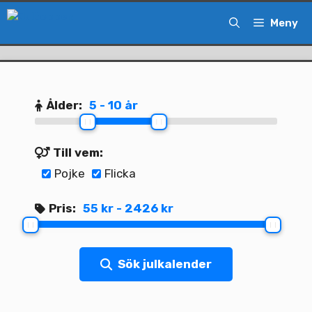
Hoppa
Meny
till
innehåll
Ålder:
5 - 10 år
Till vem:
Pojke
Flicka
Pris:
55 kr - 2426 kr
Sök julkalender