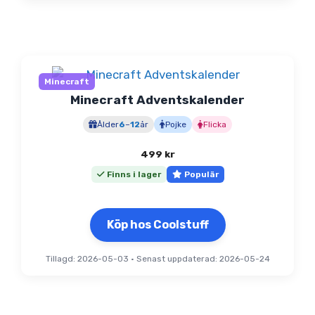
Minecraft
Minecraft Adventskalender
Ålder
6
–
12
år
Pojke
Flicka
499
kr
Finns i lager
Populär
Köp hos Coolstuff
Tillagd: 2026-05-03
•
Senast uppdaterad: 2026-05-24