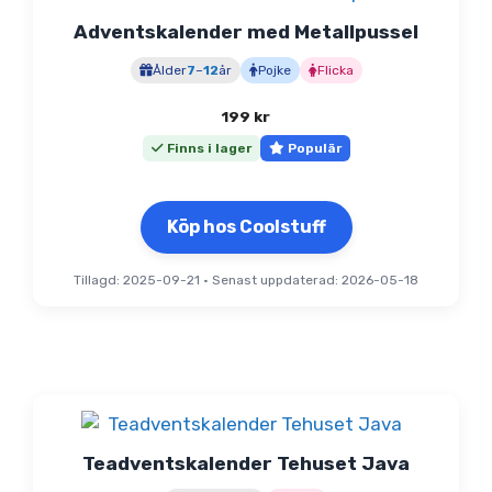
Adventskalender med Metallpussel
Ålder
7
–
12
år
Pojke
Flicka
199
kr
Finns i lager
Populär
Köp hos Coolstuff
Tillagd: 2025-09-21
•
Senast uppdaterad: 2026-05-18
Teadventskalender Tehuset Java