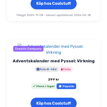
Köp hos Coolstuff
Tillagd: 2025-11-08
•
Senast uppdaterad: 2026-05-18
Creativ Company
Adventskalender med Pyssel: Virkning
Ålder
8
–
14
år
Flicka
299
kr
Finns i lager
Populär
Köp hos Coolstuff