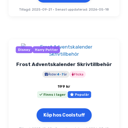
Tillagd: 2025-09-21
•
Senast uppdaterad: 2026-05-18
Disney
Harry Potter
Frost Adventskalender Skrivtillbehör
Ålder
4
–
7
år
Flicka
199
kr
Finns i lager
Populär
Köp hos Coolstuff