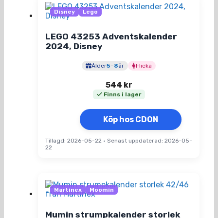
Disney
Lego
LEGO 43253 Adventskalender
2024, Disney
Ålder
5
–
8
år
Flicka
544
kr
Finns i lager
Köp hos CDON
Tillagd: 2026-05-22
•
Senast uppdaterad: 2026-05-
22
Martinex
Moomin
Mumin strumpkalender storlek