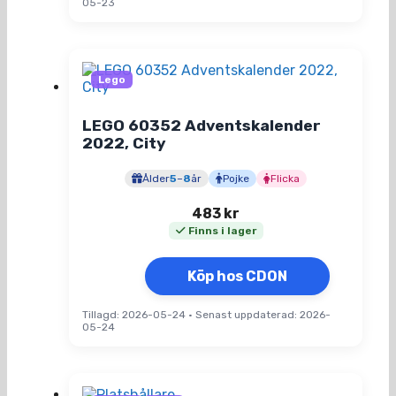
05-23
Lego
LEGO 60352 Adventskalender
2022, City
Ålder
5
–
8
år
Pojke
Flicka
483
kr
Finns i lager
Köp hos CDON
Tillagd: 2026-05-24
•
Senast uppdaterad: 2026-
05-24