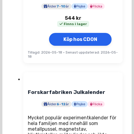
Ålder
7
–
10
år
Pojke
Flicka
544
kr
Finns i lager
Köp hos CDON
Tillagd: 2026-05-18
•
Senast uppdaterad: 2026-05-
18
Forskarfabriken Julkalender
Ålder
6
–
12
år
Pojke
Flicka
Mycket populär experimentkalender för
hela familjen med innehåll som
metallpussel, magnetstav,