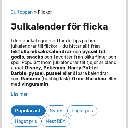
Jultoppen
»
Flickor
Julkalender för flicka
I den här kategorin hittar du tips på bra
julkalendrar till flickor – du hittar allt från
lekfulla leksakskalendrar
och
pyssel till
godis
,
snacks
och favoriter från olika filmer och
spel. Populärt inom julkalendrar till tjejer är bland
annat
Disney
,
Pokémon
,
Harry Potter
,
Barbie
,
pyssel
,
pussel
eller ätbara kalendrar
som
Ramune
(bubblig läsk),
Oreo
,
Marabou
eller
med
vingummin
.
Läs mer
Populärast
Nyhet
Lägst pris
Högst pris
Mest REA