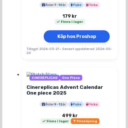
Ålder
7
–
10
år
Pojke
Flicka
179
kr
Finns i lager
Köp hos Proshop
Tillagd: 2026-03-21
•
Senast uppdaterad: 2026-05-
24
CINEREPLICAS
One Piece
Cinereplicas Advent Calendar
One piece 2025
Ålder
9
–
12
år
Pojke
Flicka
499
kr
Finns i lager
Prishöjning