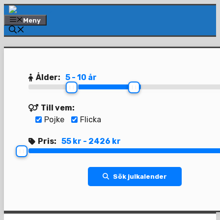
Hoppa
till
Meny
innehåll
Ålder:
5 - 10 år
Till vem:
Pojke
Flicka
Pris:
55 kr - 2426 kr
Sök julkalender