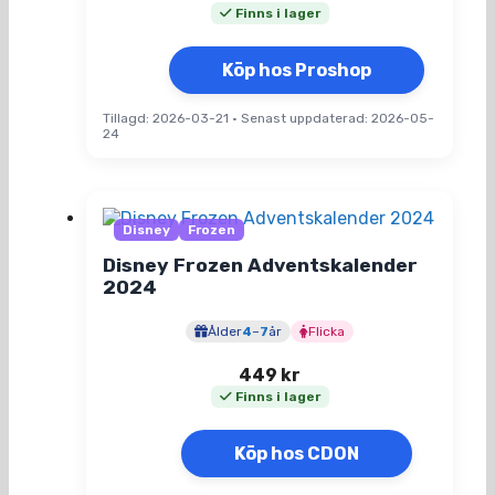
Finns i lager
Köp hos Proshop
Tillagd: 2026-03-21
•
Senast uppdaterad: 2026-05-
24
Disney
Frozen
Disney Frozen Adventskalender
2024
Ålder
4
–
7
år
Flicka
449
kr
Finns i lager
Köp hos CDON