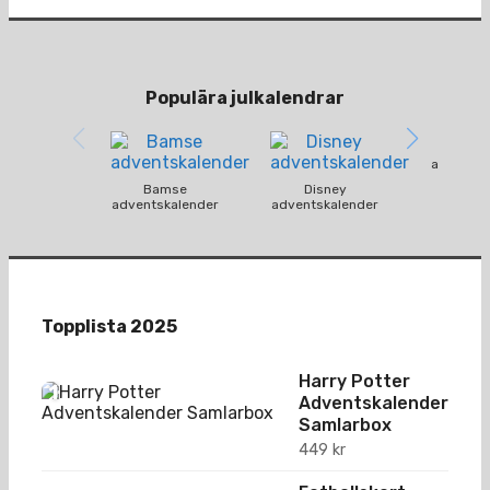
Populära julkalendrar
Funko
adventsk
Bamse
Disney
adventskalender
adventskalender
Topplista 2025
Harry Potter
1
Adventskalender
Samlarbox
449
kr