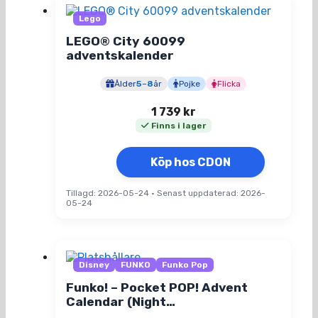
Lego
LEGO® City 60099
adventskalender
Ålder
5
–
8
år
Pojke
Flicka
1 739
kr
Finns i lager
Köp hos CDON
Tillagd: 2026-05-24
•
Senast uppdaterad: 2026-
05-24
Disney
FUNKO
Funko Pop
Funko! – Pocket POP! Advent
Calendar (Night…