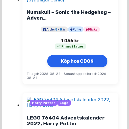
Numskull – Sonic the Hedgehog –
Adven…
Ålder
5
–
8
år
Pojke
Flicka
1 056
kr
Finns i lager
Köp hos CDON
Tillagd: 2026-05-24
•
Senast uppdaterad: 2026-
05-24
Harry Potter
Lego
LEGO 76404 Adventskalender
2022, Harry Potter