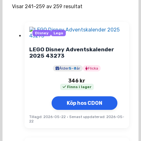
Visar 241–259 av 259 resultat
Disney
Lego
LEGO Disney Adventskalender
2025 43273
Ålder
5
–
8
år
Flicka
346
kr
Finns i lager
Köp hos CDON
Tillagd: 2026-05-22
•
Senast uppdaterad: 2026-05-
22