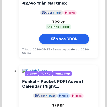
42/46 från Martinex
Ålder
4
–
8
år
Flicka
799
kr
Finns i lager
Köp hos CDON
Tillagd: 2026-05-23
•
Senast uppdaterad: 2026-
05-23
Disney
FUNKO
Funko Pop
Funko! – Pocket POP! Advent
Calendar (Night…
Ålder
7
–
10
år
Pojke
Flicka
179
kr