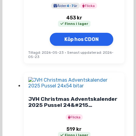
Ålder
4
–
7
år
Flicka
453
kr
Finns i lager
Köp hos CDON
Tillagd: 2026-05-23
•
Senast uppdaterad: 2026-
05-23
JVH Christmas Adventskalender
2025 Pussel 24&#215…
Flicka
519
kr
Finns i lager