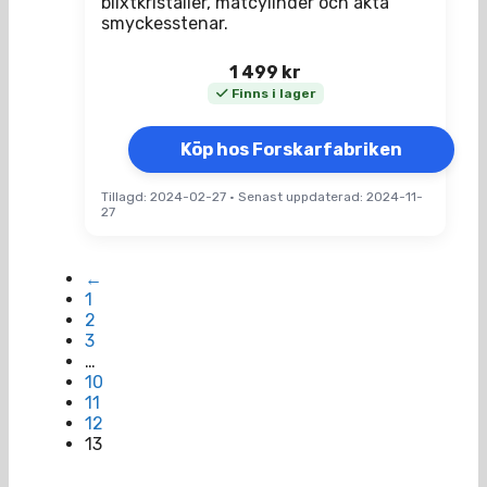
blixtkristaller, mätcylinder och äkta
smyckesstenar.
1 499
kr
Finns i lager
Köp hos Forskarfabriken
Tillagd: 2024-02-27
•
Senast uppdaterad: 2024-11-
27
←
1
2
3
…
10
11
12
13