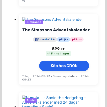
22
Simpsons
The Simpsons Adventskalender
Ålder
8
–
12
år
Pojke
Flicka
599
kr
Finns i lager
Köp hos CDON
Tillagd: 2026-05-23
•
Senast uppdaterad: 2026-
05-23
Sonic