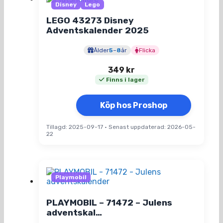
Disney
Lego
LEGO 43273 Disney
Adventskalender 2025
Ålder
5
–
8
år
Flicka
349
kr
Finns i lager
Köp hos Proshop
Tillagd: 2025-09-17
•
Senast uppdaterad: 2026-05-
22
Playmobil
PLAYMOBIL – 71472 – Julens
adventskal…