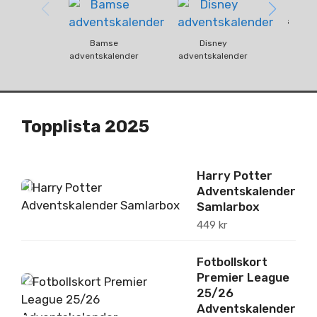
Fun
advent
Bamse
Disney
adventskalender
adventskalender
Topplista 2025
Harry Potter
1
Adventskalender
Samlarbox
449
kr
Fotbollskort
Premier League
2
25/26
Adventskalender