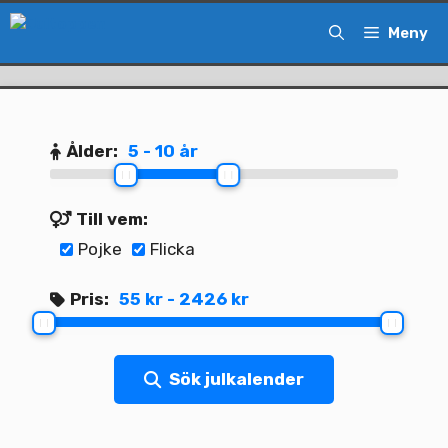
Hoppa
Meny
till
innehåll
Ålder:
5 - 10 år
Till vem:
Pojke
Flicka
Pris:
55 kr - 2426 kr
Sök julkalender