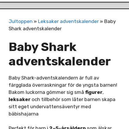
Jultoppen
»
Leksaker adventskalender
»
Baby
Shark adventskalender
Baby Shark
adventskalender
Baby Shark-adventskalendern är full av
färgglada överraskningar för de yngsta barnen!
Bakom luckorna gömmer sig små
figurer
,
leksaker
och tillbehör som låter barnen skapa
sitt eget undervattensäventyr med
bäbishajarna
Perfekt för barn i
2–5-årsåldern
som älskar