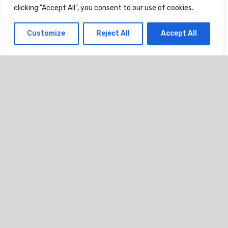
clicking "Accept All", you consent to our use of cookies.
Tillagd: 2024-03-21
•
Senast uppdaterad: 2024-03-21
Customize
Reject All
Accept All
Stem