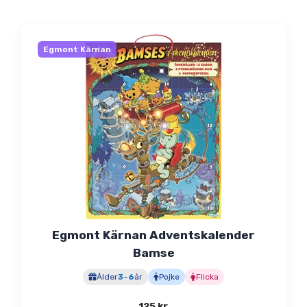
Egmont Kärnan
Egmont Kärnan Adventskalender
Bamse
Ålder
3
–
6
år
Pojke
Flicka
125
kr