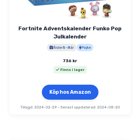
Fortnite Adventskalender Funko Pop
Julkalender
Ålder
5
–
8
år
Pojke
736
kr
Finns i lager
Köp hos Amazon
Tillagd: 2024-02-29
•
Senast uppdaterad: 2024-08-20