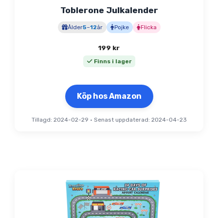
Toblerone Julkalender
Ålder
5
–
12
år
Pojke
Flicka
199
kr
Finns i lager
Köp hos Amazon
Tillagd: 2024-02-29
•
Senast uppdaterad: 2024-04-23