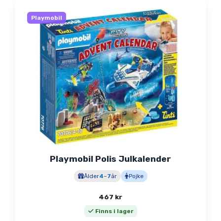
Playmobil
Playmobil Polis Julkalender
Ålder
4
–
7
år
Pojke
467
kr
Finns i lager