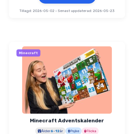
Tillagd: 2026-05-02
•
Senast uppdaterad: 2026-05-23
Minecraft
Minecraft Adventskalender
Ålder
6
–
12
år
Pojke
Flicka