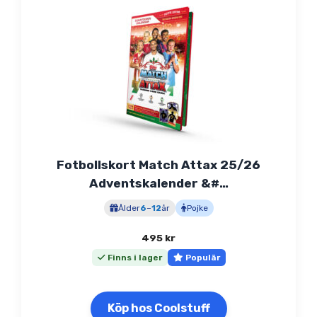
Fotbollskort Match Attax 25/26
Adventskalender &#…
Ålder
6
–
12
år
Pojke
495
kr
Finns i lager
Populär
Köp hos Coolstuff