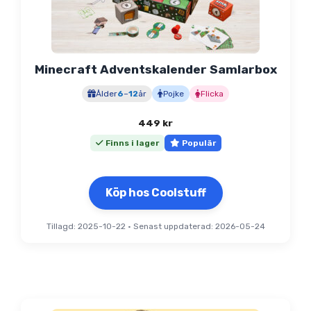
Minecraft Adventskalender Samlarbox
Ålder
6
–
12
år
Pojke
Flicka
449
kr
Finns i lager
Populär
Köp hos Coolstuff
Tillagd: 2025-10-22
•
Senast uppdaterad: 2026-05-24