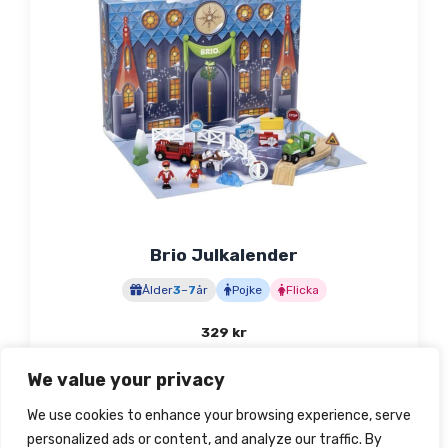
Brio Julkalender
Ålder
3
–
7
år
Pojke
Flicka
329
kr
Finns i lager
We value your privacy
We use cookies to enhance your browsing experience, serve
Köp hos Amazon
personalized ads or content, and analyze our traffic. By