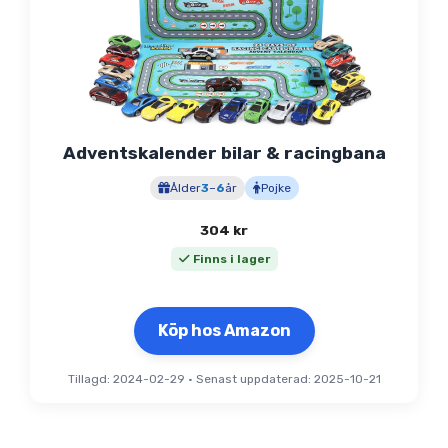
Adventskalender bilar & racingbana
Ålder
3
–
6
år
Pojke
304
kr
Finns i lager
Köp hos Amazon
Tillagd: 2024-02-29
•
Senast uppdaterad: 2025-10-21