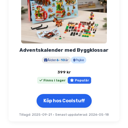
Adventskalender med Byggklossar
Ålder
6
–
10
år
Pojke
399
kr
Finns i lager
Populär
Köp hos Coolstuff
Tillagd: 2025-09-21
•
Senast uppdaterad: 2026-05-18