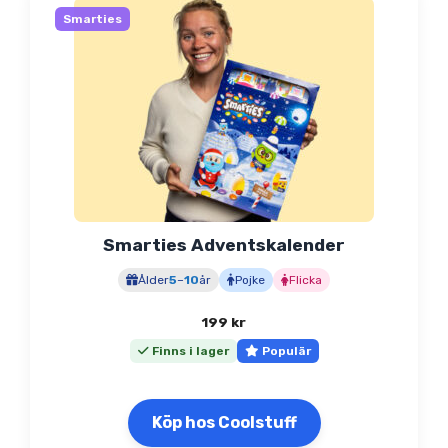
Smarties
Smarties Adventskalender
Ålder
5
–
10
år
Pojke
Flicka
199
kr
Finns i lager
Populär
Köp hos Coolstuff