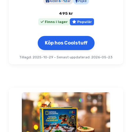
Ålder
6
–
12
år
Pojke
495
kr
Finns i lager
Populär
Köp hos Coolstuff
Tillagd: 2025-10-29
•
Senast uppdaterad: 2026-05-23