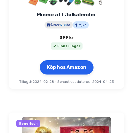
Minecraft Julkalender
Ålder
5
–
8
år
Pojke
399
kr
Finns i lager
Köp hos Amazon
Tillagd: 2024-02-28
•
Senast uppdaterad: 2024-04-23
Generisch