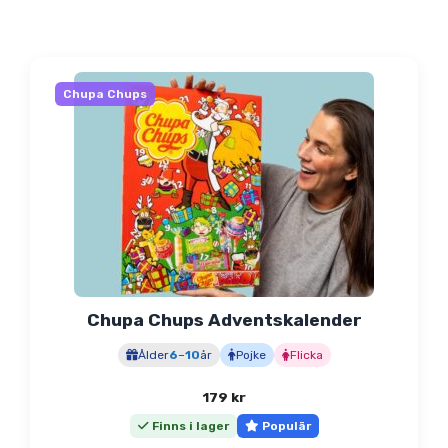
Chupa Chups
Chupa Chups Adventskalender
Ålder
6
–
10
år
Pojke
Flicka
179
kr
Finns i lager
Populär