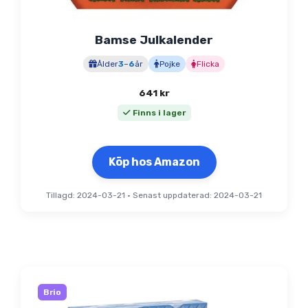
Bamse Julkalender
Ålder
3
–
6
år
Pojke
Flicka
641
kr
Finns i lager
Köp hos Amazon
Tillagd: 2024-03-21
•
Senast uppdaterad: 2024-03-21
Brio