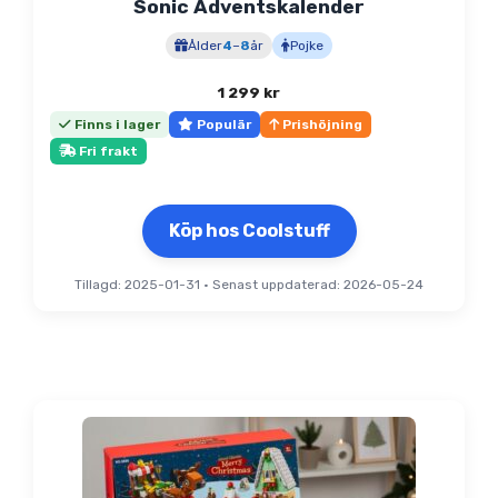
Sonic Adventskalender
Ålder
4
–
8
år
Pojke
1 299
kr
Finns i lager
Populär
Prishöjning
Fri frakt
Köp hos Coolstuff
Tillagd: 2025-01-31
•
Senast uppdaterad: 2026-05-24