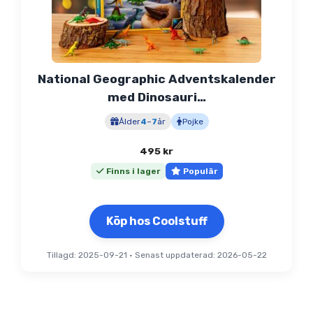
National Geographic Adventskalender
med Dinosauri…
Ålder
4
–
7
år
Pojke
495
kr
Finns i lager
Populär
Köp hos Coolstuff
Tillagd: 2025-09-21
•
Senast uppdaterad: 2026-05-22