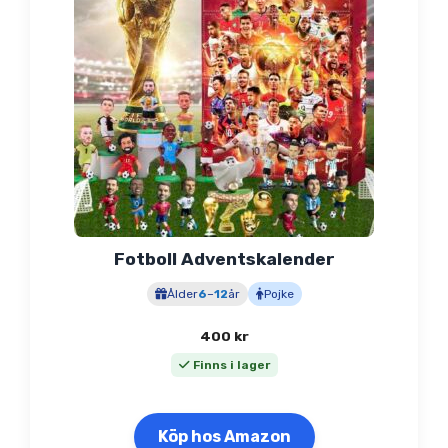
Fotboll Adventskalender
Ålder
6
–
12
år
Pojke
400
kr
Finns i lager
Köp hos Amazon