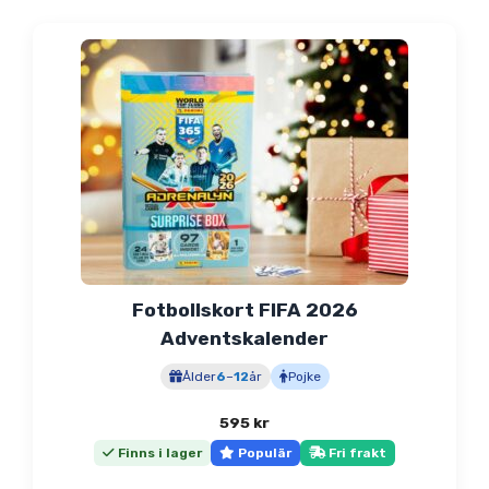
Fotbollskort FIFA 2026
Adventskalender
Ålder
6
–
12
år
Pojke
595
kr
Finns i lager
Populär
Fri frakt