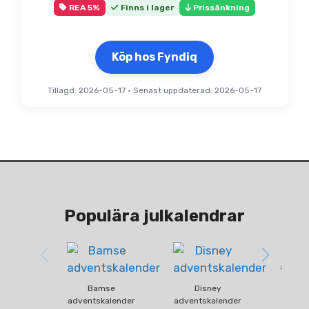
ursprungliga
nuvarande
REA 5%
Finns i lager
Prissänkning
priset
priset
var:
är:
208 kr.
198 kr.
Köp hos Fyndiq
Tillagd: 2026-05-17
•
Senast uppdaterad: 2026-05-17
Populära julkalendrar
Fun
advent
Bamse
Disney
adventskalender
adventskalender