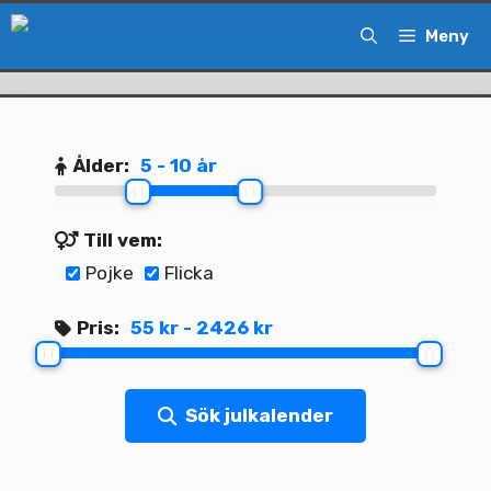
Hoppa
Meny
till
innehåll
Ålder:
5 - 10 år
Till vem:
Pojke
Flicka
Pris:
55 kr - 2426 kr
Sök julkalender