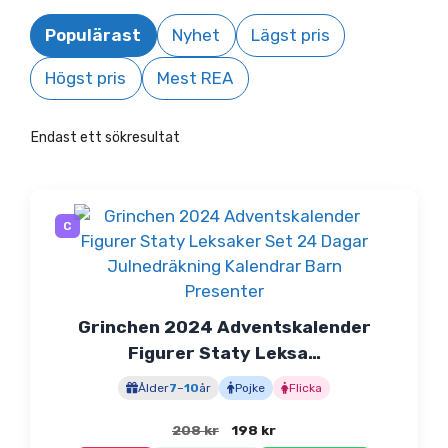
Populärast
Nyhet
Lägst pris
Högst pris
Mest REA
Endast ett sökresultat
C
Grinchen 2024 Adventskalender
Figurer Staty Leksa…
Ålder
7
–
10
år
Pojke
Flicka
Det
Det
208
kr
198
kr