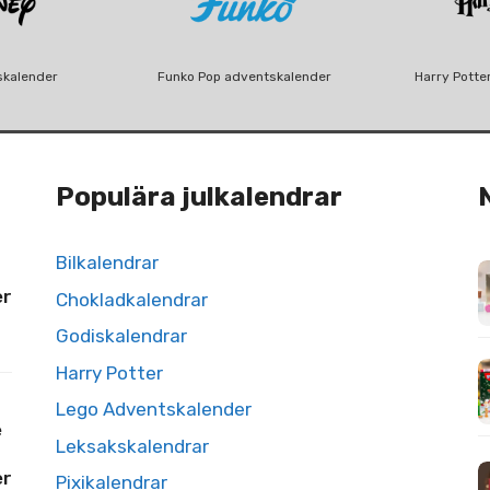
skalender
Funko Pop adventskalender
Harry Potte
Populära julkalendrar
Bilkalendrar
er
Chokladkalendrar
Godiskalendrar
Harry Potter
Lego Adventskalender
e
Leksakskalendrar
er
Pixikalendrar