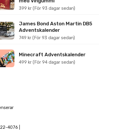
med Vingummi
399
kr
(För 93 dagar sedan)
James Bond Aston Martin DB5
Adventskalender
749
kr
(För 93 dagar sedan)
Minecraft Adventskalender
499
kr
(För 94 dagar sedan)
enserar
022-4076 |