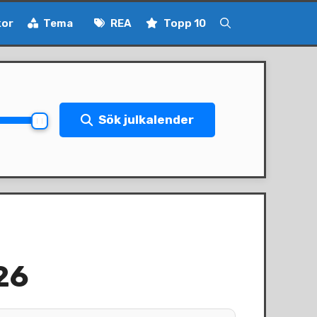
kor
Tema
REA
Topp 10
Sök julkalender
26