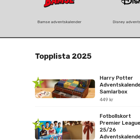
Bamse adventskalender
Disney advent
Topplista 2025
Harry Potter
1
Adventskalend
Samlarbox
449
kr
Fotbollskort
Premier Leagu
2
25/26
Adventskalend