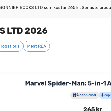
n BONNIER BOOKS LTD som kostar 265 kr. Senaste produk
S LTD 2026
Högst pris
Mest REA
Marvel Spider-Man: 5-in-1 
Ålder
7
–
12
år
Pojk
265
kr