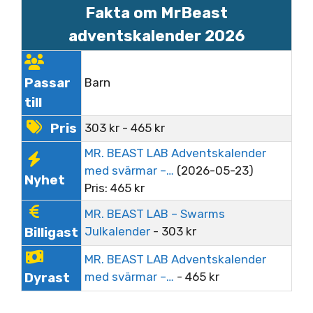
Fakta om MrBeast
adventskalender 2026
Passar
Barn
till
Pris
303
kr
-
465
kr
MR. BEAST LAB Adventskalender
med svärmar –…
(2026-05-23)
Nyhet
Pris:
465
kr
MR. BEAST LAB – Swarms
Julkalender
-
303
kr
Billigast
MR. BEAST LAB Adventskalender
med svärmar –…
-
465
kr
Dyrast