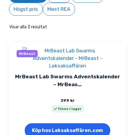
Högst pris
Mest REA
Visar alla 3 resultat
MrBeast
MrBeast Lab Swarms Adventskalender
– MrBeas…
399
kr
Finns i lager
Köp hos Leksaksaffären.com