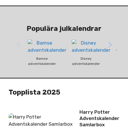
Populära julkalendrar
Fun
advent
Bamse
Disney
adventskalender
adventskalender
Topplista 2025
Harry Potter
1
Adventskalender
Samlarbox