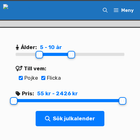
Hoppa
Meny
till
innehåll
Ålder:
5 - 10 år
Till vem:
Pojke
Flicka
Pris:
55 kr - 2426 kr
Sök julkalender