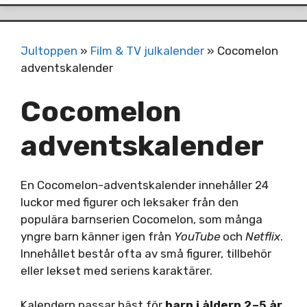
Jultoppen
»
Film & TV julkalender
»
Cocomelon
adventskalender
Cocomelon
adventskalender
En Cocomelon-adventskalender innehåller 24
luckor med figurer och leksaker från den
populära barnserien Cocomelon, som många
yngre barn känner igen från
YouTube
och
Netflix
.
Innehållet består ofta av små figurer, tillbehör
eller lekset med seriens karaktärer.
Kalendern passar bäst för
barn i åldern 2–5 år