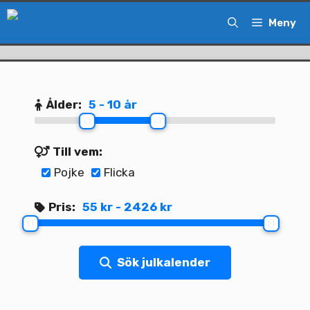
Hoppa
Meny
till
innehåll
Ålder:
5 - 10 år
Till vem:
Pojke
Flicka
Pris:
55 kr - 2426 kr
Sök julkalender