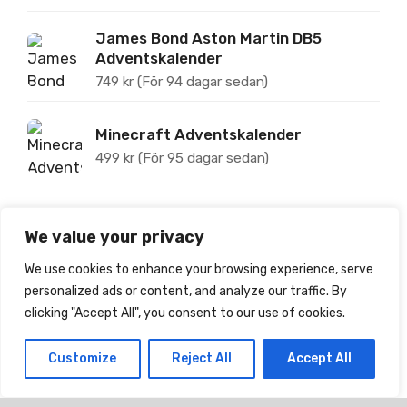
James Bond Aston Martin DB5
Adventskalender
749
kr
(För 94 dagar sedan)
Minecraft Adventskalender
499
kr
(För 95 dagar sedan)
We value your privacy
Om Jultoppen
We use cookies to enhance your browsing experience, serve
personalized ads or content, and analyze our traffic. By
Jultoppen.se tipsar om, prisjämför och recenserar
clicking "Accept All", you consent to our use of cookies.
julkalendrar för barn.
Customize
Reject All
Accept All
Webbplatsen drivs av Edclick AB | Org-nr: 559022-4076
| info@jultoppen.se