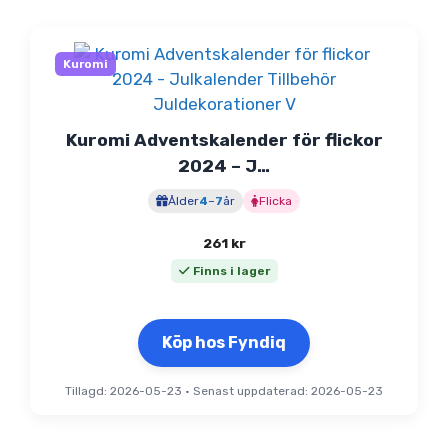
Kuromi
Kuromi Adventskalender för flickor
2024 – J…
Ålder
4
–
7
år
Flicka
261
kr
Finns i lager
Köp hos Fyndiq
Tillagd: 2026-05-23
•
Senast uppdaterad: 2026-05-23