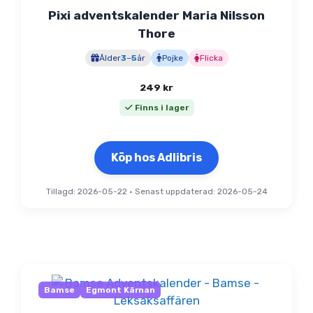
Pixi adventskalender Maria Nilsson
Thore
Ålder
3
–
5
år
Pojke
Flicka
249
kr
Finns i lager
Köp hos Adlibris
Tillagd: 2026-05-22
•
Senast uppdaterad: 2026-05-24
Bamse
Egmont Kärnan