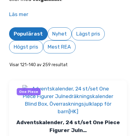
Läs mer
Populärast
Nyhet
Lägst pris
Högst pris
Mest REA
Visar 121–140 av 259 resultat
One Piece
Adventskalender, 24 st/set One Piece
Figurer Juln…