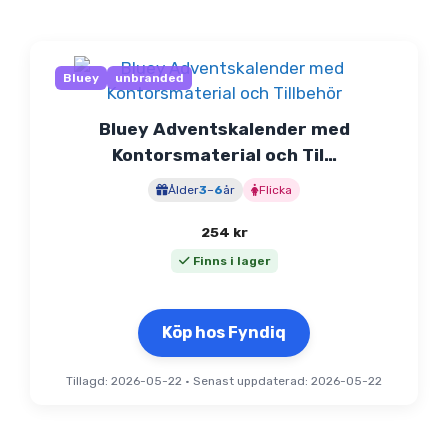
Bluey
unbranded
Bluey Adventskalender med
Kontorsmaterial och Til…
Ålder
3
–
6
år
Flicka
254
kr
Finns i lager
Köp hos Fyndiq
Tillagd: 2026-05-22
•
Senast uppdaterad: 2026-05-22