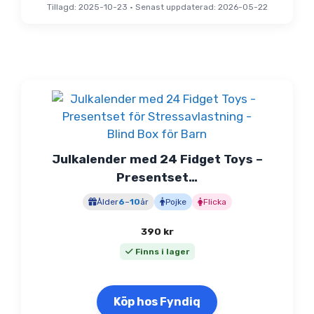
Tillagd: 2025-10-23
•
Senast uppdaterad: 2026-05-22
Julkalender med 24 Fidget Toys –
Presentset…
Ålder
6
–
10
år
Pojke
Flicka
390
kr
Finns i lager
Köp hos Fyndiq