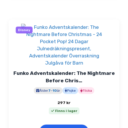
Disney
Funko Adventskalender: The Nightmare
Before Chris…
Ålder
7
–
10
år
Pojke
Flicka
297
kr
Finns i lager