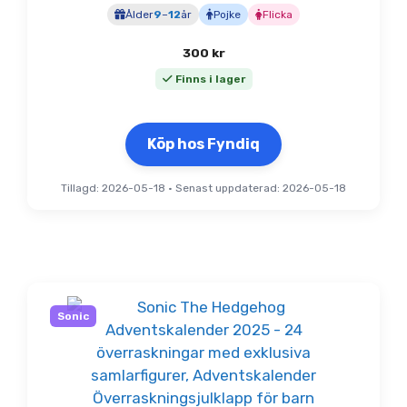
Ålder
9
–
12
år
Pojke
Flicka
300
kr
Finns i lager
Köp hos Fyndiq
Tillagd: 2026-05-18
•
Senast uppdaterad: 2026-05-18
Sonic