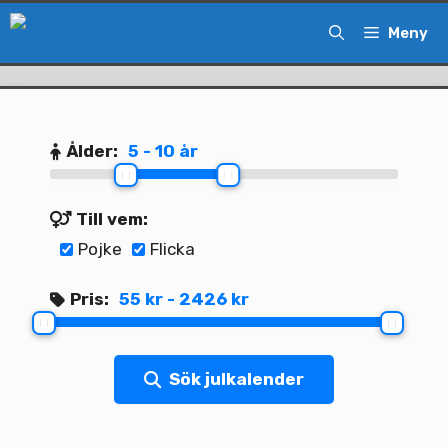
Hoppa
Meny
till
innehåll
Ålder:
5 - 10 år
Till vem:
Pojke
Flicka
Pris:
55 kr - 2426 kr
Sök julkalender