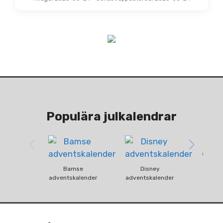
Populära julkalendrar
Fun
advent
Bamse
Disney
adventskalender
adventskalender