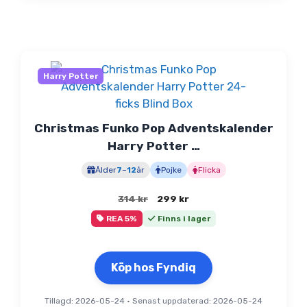
Harry Potter
Christmas Funko Pop Adventskalender
Harry Potter …
Ålder
7
–
12
år
Pojke
Flicka
Det
Det
314
kr
299
kr
ursprungliga
nuvarande
REA 5%
Finns i lager
priset
priset
var:
är:
314 kr.
299 kr.
Köp hos Fyndiq
Tillagd: 2026-05-24
•
Senast uppdaterad: 2026-05-24