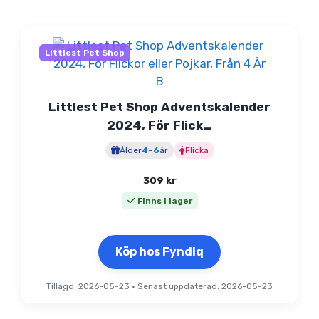
Littlest Pet Shop
Littlest Pet Shop Adventskalender
2024, För Flick…
Ålder
4
–
6
år
Flicka
309
kr
Finns i lager
Köp hos Fyndiq
Tillagd: 2026-05-23
•
Senast uppdaterad: 2026-05-23