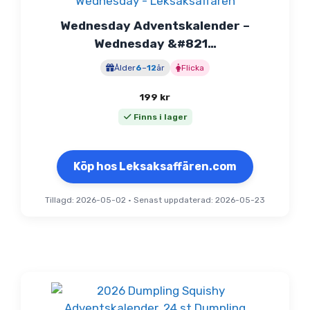
Wednesday Adventskalender –
Wednesday &#821…
Ålder
6
–
12
år
Flicka
199
kr
Finns i lager
Köp hos Leksaksaffären.com
Tillagd: 2026-05-02
•
Senast uppdaterad: 2026-05-23