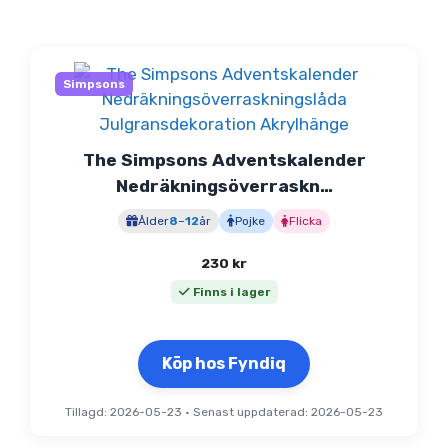
Simpsons
The Simpsons Adventskalender
Nedräkningsöverraskn…
Ålder
8
–
12
år
Pojke
Flicka
230
kr
Finns i lager
Köp hos Fyndiq
Tillagd: 2026-05-23
•
Senast uppdaterad: 2026-05-23