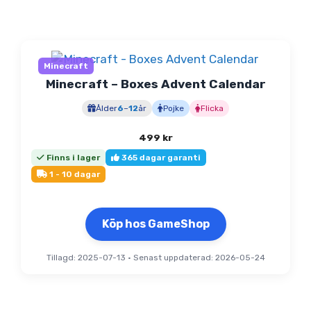
Minecraft
Minecraft – Boxes Advent Calendar
Ålder
6
–
12
år
Pojke
Flicka
499
kr
Finns i lager
365 dagar garanti
1 - 10 dagar
Köp hos GameShop
Tillagd: 2025-07-13
•
Senast uppdaterad: 2026-05-24