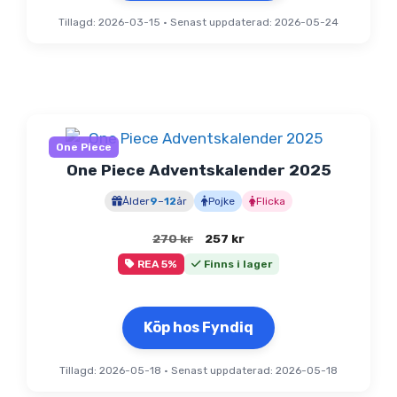
Tillagd: 2026-03-15
•
Senast uppdaterad: 2026-05-24
One Piece
One Piece Adventskalender 2025
Ålder
9
–
12
år
Pojke
Flicka
Det
Det
270
kr
257
kr
ursprungliga
nuvarande
REA 5%
Finns i lager
priset
priset
var:
är:
270 kr.
257 kr.
Köp hos Fyndiq
Tillagd: 2026-05-18
•
Senast uppdaterad: 2026-05-18