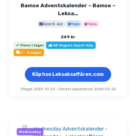
Bamse Adventskalender – Bamse –
Leksa…
Ålder
3
–
6
år
Pojke
Flicka
249
kr
Finns i lager
60 dagars öppet köp
1 - 3 dagar
Köp hos Leksaksaffären.com
Tillagd: 2025-10-23
•
Senast uppdaterad: 2026-05-22
Wednesday