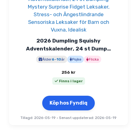
2026 Dumpling Squishy
Adventskalender, 24 st Dump…
Ålder
6
–
10
år
Pojke
Flicka
256
kr
Finns i lager
Köp hos Fyndiq
Tillagd: 2026-05-19
•
Senast uppdaterad: 2026-05-19