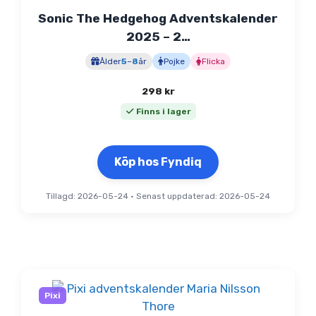
Sonic The Hedgehog Adventskalender
2025 – 2…
Ålder
5
–
8
år
Pojke
Flicka
298
kr
Finns i lager
Köp hos Fyndiq
Tillagd: 2026-05-24
•
Senast uppdaterad: 2026-05-24
Pixi