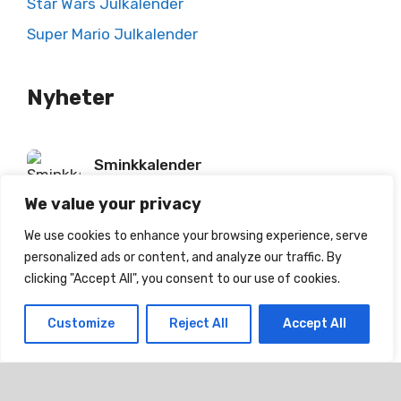
Star Wars Julkalender
Super Mario Julkalender
Nyheter
Sminkkalender
349
kr
(För 95 dagar sedan)
We value your privacy
We use cookies to enhance your browsing experience, serve
PEZ Adventskalender
personalized ads or content, and analyze our traffic. By
379
kr
(För 95 dagar sedan)
clicking "Accept All", you consent to our use of cookies.
Wally and Whiz Adventskalender med
Customize
Reject All
Accept All
Vingummi
399
kr
(För 95 dagar sedan)