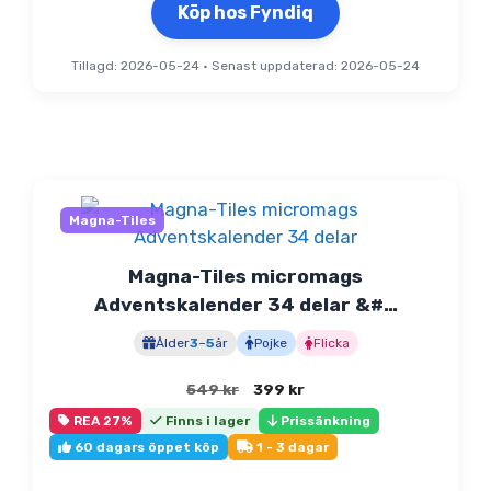
Köp hos Fyndiq
Tillagd: 2026-05-24
•
Senast uppdaterad: 2026-05-24
Magna-Tiles
Magna-Tiles micromags
Adventskalender 34 delar &#…
Ålder
3
–
5
år
Pojke
Flicka
Det
Det
549
kr
399
kr
ursprungliga
nuvarande
REA 27%
Finns i lager
Prissänkning
priset
priset
60 dagars öppet köp
1 - 3 dagar
var:
är:
549 kr.
399 kr.