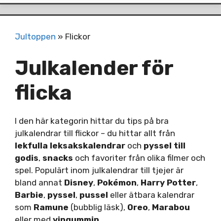
Jultoppen
»
Flickor
Julkalender för
flicka
I den här kategorin hittar du tips på bra
julkalendrar till flickor – du hittar allt från
lekfulla leksakskalendrar
och
pyssel till
godis
,
snacks
och favoriter från olika filmer och
spel. Populärt inom julkalendrar till tjejer är
bland annat
Disney
,
Pokémon
,
Harry Potter
,
Barbie
,
pyssel
,
pussel
eller ätbara kalendrar
som
Ramune
(bubblig läsk),
Oreo
,
Marabou
eller med
vingummin
.