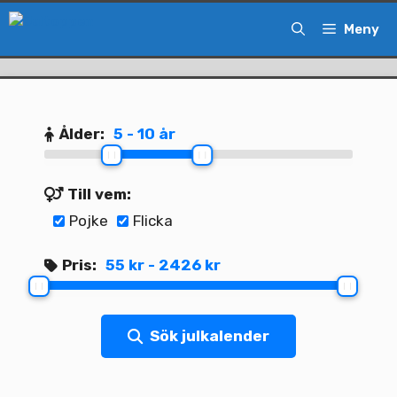
Hoppa
Meny
till
innehåll
Ålder:
5 - 10 år
Till vem:
Pojke
Flicka
Pris:
55 kr - 2426 kr
Sök julkalender