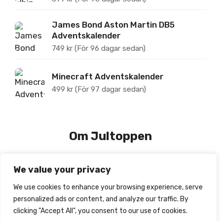
James Bond Aston Martin DB5
Adventskalender
749
kr
(För 96 dagar sedan)
Minecraft Adventskalender
499
kr
(För 97 dagar sedan)
Om Jultoppen
We value your privacy
Jultoppen.se tipsar om, prisjämför och recenserar
julkalendrar för barn.
We use cookies to enhance your browsing experience, serve
personalized ads or content, and analyze our traffic. By
Webbplatsen drivs av Edclick AB | Org-nr: 559022-4076
clicking "Accept All", you consent to our use of cookies.
| info@jultoppen.se