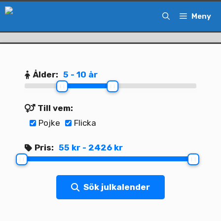
Hoppa
Meny
till
innehåll
Ålder:
5 - 10 år
Till vem:
Pojke
Flicka
Pris:
55 kr - 2426 kr
Sök julkalender