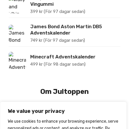
Vingummi
399
kr
(För 97 dagar sedan)
James Bond Aston Martin DB5
Adventskalender
749
kr
(För 97 dagar sedan)
Minecraft Adventskalender
499
kr
(För 98 dagar sedan)
Om Jultoppen
We value your privacy
Jultoppen.se tipsar om, prisjämför och recenserar
julkalendrar för barn.
We use cookies to enhance your browsing experience, serve
personalized ads or content, and analyze our traffic. By