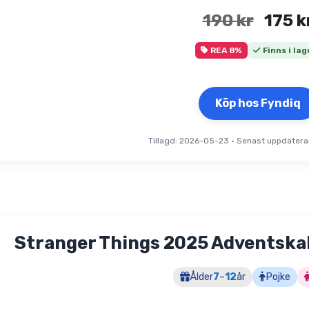
Det
190
kr
175
k
urspr
REA 8%
Finns i lag
prise
var:
Köp hos Fyndiq
190 k
Tillagd: 2026-05-23
•
Senast uppdatera
Stranger Things 2025 Adventska
Ålder
7
–
12
år
Pojke