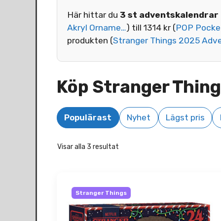
Här hittar du
3 st adventskalendrar
Akryl Orname…
) till 1314 kr (
POP Pocket
produkten (
Stranger Things 2025 Adv
Köp Stranger Thin
Populärast
Nyhet
Lägst pris
Visar alla 3 resultat
Stranger Things