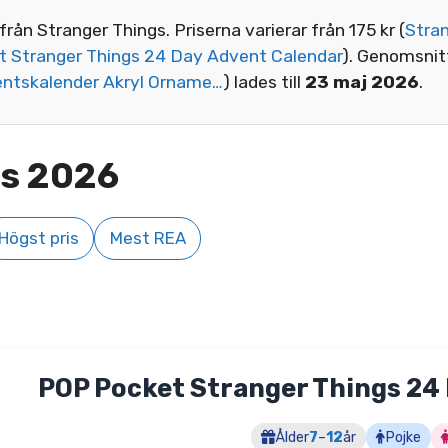
från Stranger Things. Priserna varierar från 175 kr (
Stra
 Stranger Things 24 Day Advent Calendar
). Genomsnit
entskalender Akryl Orname…
) lades till
23 maj 2026
.
gs 2026
Högst pris
Mest REA
POP Pocket Stranger Things 24
Ålder
7
–
12
år
Pojke