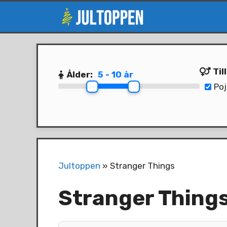
Hoppa
till
innehåll
Til
Ålder:
5 - 10 år
Poj
Jultoppen
»
Stranger Things
Stranger Thing