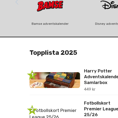
Bamse adventskalender
Disney advent
Topplista 2025
Harry Potter
1
Adventskalend
Samlarbox
449
kr
Fotbollskort
Premier Leagu
2
25/26