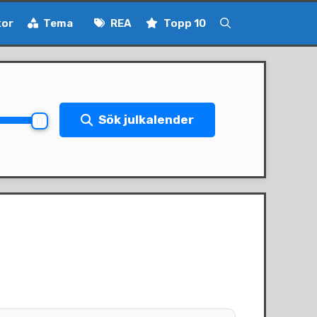
kor
Tema
REA
Topp 10
Sök julkalender