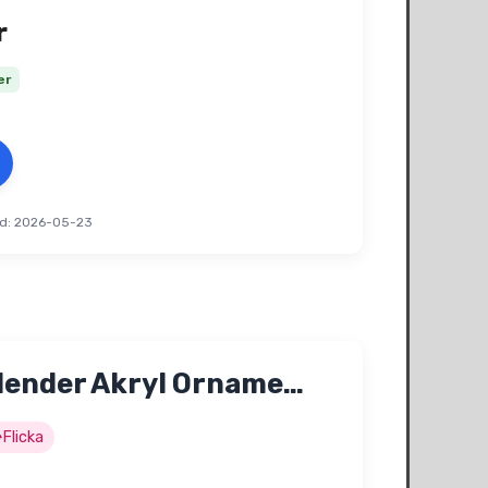
Det
r
ungliga
nuvarande
er
t
priset
är:
r.
175 kr.
d: 2026-05-23
lender Akryl Orname…
Flicka