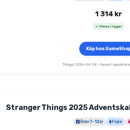
1 314
kr
Finns i lager
Köp hos GameSho
Tillagd: 2026-04-04
•
Senast uppdater
Stranger Things 2025 Adventska
Ålder
7
–
12
år
Pojke