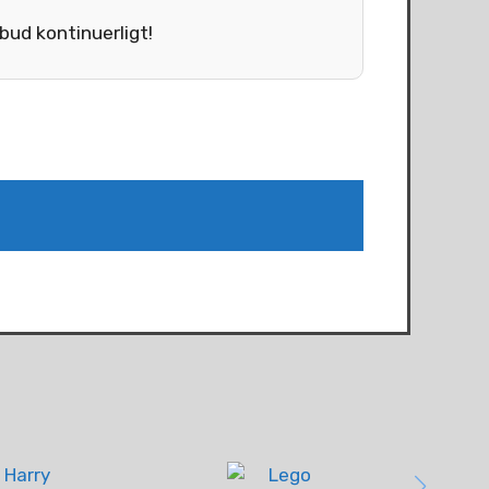
tbud kontinuerligt!
Paw 