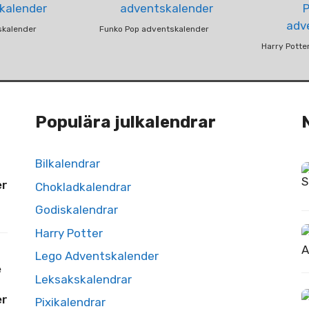
skalender
Funko Pop adventskalender
Harry Potte
Populära julkalendrar
Bilkalendrar
er
Chokladkalendrar
Godiskalendrar
Harry Potter
Lego Adventskalender
e
Leksakskalendrar
er
Pixikalendrar