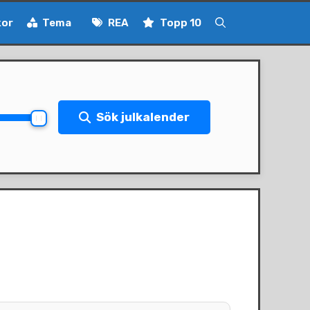
kor
Tema
REA
Topp 10
Sök julkalender