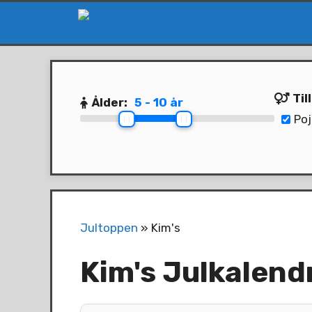
Hoppa
till
innehåll
Til
Ålder:
5 - 10 år
Poj
Jultoppen
»
Kim's
Kim's Julkalend