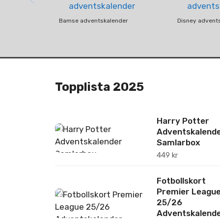
Bamse adventskalender
Disney advent
Topplista 2025
Harry Potter
1
Adventskalend
Samlarbox
449
kr
Fotbollskort
Premier Leagu
2
25/26
Adventskalend