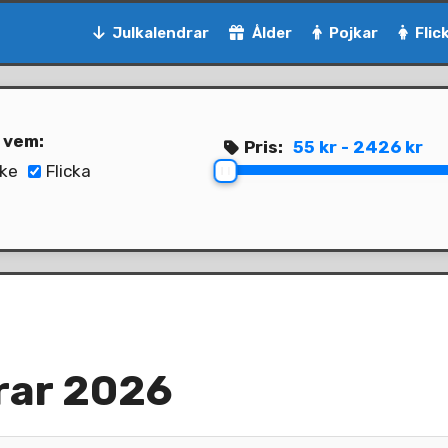
Julkalendrar
Ålder
Pojkar
Flic
l vem:
Pris:
55 kr - 2426 kr
ke
Flicka
rar 2026