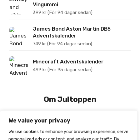
Vingummi
399
kr
(För 94 dagar sedan)
James Bond Aston Martin DB5
Adventskalender
749
kr
(För 94 dagar sedan)
Minecraft Adventskalender
499
kr
(För 95 dagar sedan)
Om Jultoppen
We value your privacy
Jultoppen.se tipsar om, prisjämför och recenserar
julkalendrar för barn.
We use cookies to enhance your browsing experience, serve
personalized ads or content, and analyze our traffic. By