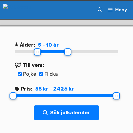
Hoppa
Meny
till
innehåll
Ålder:
5 - 10 år
Till vem:
Pojke
Flicka
Pris:
55 kr - 2426 kr
Sök julkalender