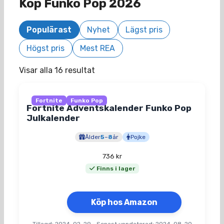
Köp Funko Pop 2026
Populärast
Nyhet
Lägst pris
Högst pris
Mest REA
Visar alla 16 resultat
Fortnite
Funko Pop
Fortnite Adventskalender Funko Pop
Julkalender
Ålder
5
–
8
år
Pojke
736
kr
Finns i lager
Köp hos Amazon