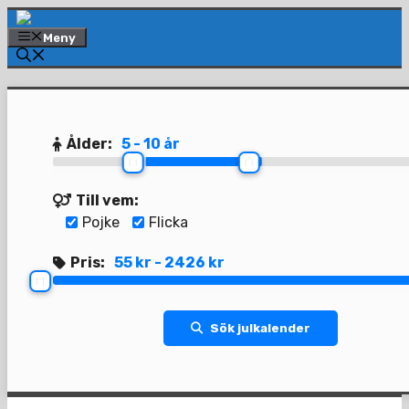
Hoppa
till
Meny
innehåll
Ålder:
5 - 10 år
Till vem:
Pojke
Flicka
Pris:
55 kr - 2426 kr
Sök julkalender