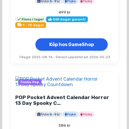
Ålder
6
–
9
år
Pojke
Flicka
499
kr
Finns i lager
365 dagar garanti
1 - 10 dagar
Köp hos GameShop
Tillagd: 2025-08-14
•
Senast uppdaterad: 2026-05-23
Funko Pop
POP Pocket Advent Calendar Horror
13 Day Spooky C…
Ålder
6
–
9
år
Pojke
Flicka
586
kr