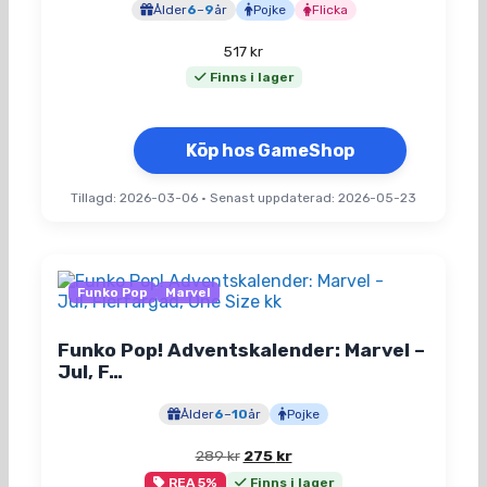
Ålder
6
–
9
år
Pojke
Flicka
517
kr
Finns i lager
Köp hos GameShop
Tillagd: 2026-03-06
•
Senast uppdaterad: 2026-05-23
Funko Pop
Marvel
Funko Pop! Adventskalender: Marvel –
Jul, F…
Ålder
6
–
10
år
Pojke
Det
Det
289
kr
275
kr
ursprungliga
nuvarande
REA 5%
Finns i lager