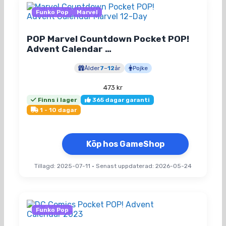
Funko Pop
Marvel
POP Marvel Countdown Pocket POP!
Advent Calendar …
Ålder
7
–
12
år
Pojke
473
kr
Finns i lager
365 dagar garanti
1 - 10 dagar
Köp hos GameShop
Tillagd: 2025-07-11
•
Senast uppdaterad: 2026-05-24
Funko Pop