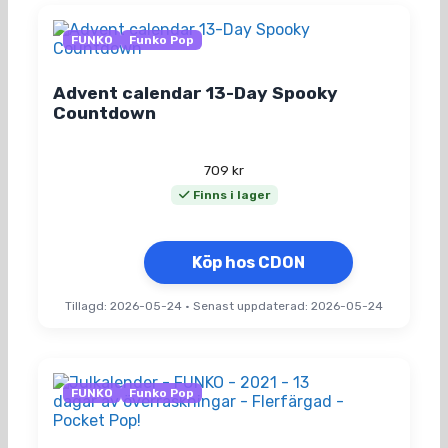
FUNKO
Funko Pop
Advent calendar 13-Day Spooky
Countdown
709
kr
Finns i lager
Köp hos CDON
Tillagd: 2026-05-24
•
Senast uppdaterad: 2026-05-24
FUNKO
Funko Pop