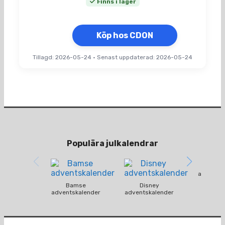
Finns i lager
Köp hos CDON
Tillagd: 2026-05-24
•
Senast uppdaterad: 2026-05-24
Populära julkalendrar
Funko
adventsk
Bamse
Disney
adventskalender
adventskalender