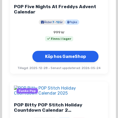
POP Five Nights At Freddys Advent
Calendar
Ålder
7
–
12
år
Pojke
999
kr
Finns i lager
Köp hos GameShop
Tillagd: 2025-12-28
•
Senast uppdaterad: 2026-05-24
Funko Pop
POP Bitty POP Stitch Holiday
Countdown Calendar 2…