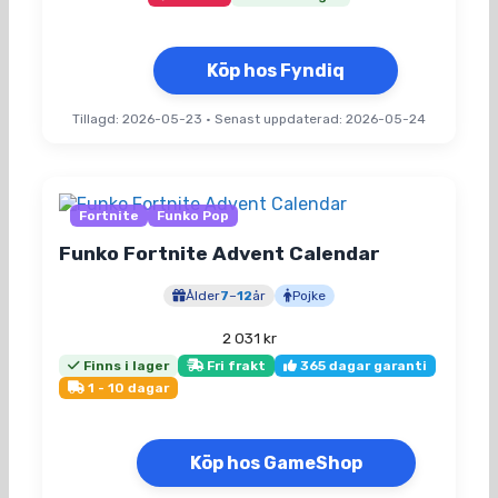
priset
priset
var:
är:
289 kr.
275 kr.
Köp hos Fyndiq
Tillagd: 2026-05-23
•
Senast uppdaterad: 2026-05-24
Fortnite
Funko Pop
Funko Fortnite Advent Calendar
Ålder
7
–
12
år
Pojke
2 031
kr
Finns i lager
Fri frakt
365 dagar garanti
1 - 10 dagar
Köp hos GameShop