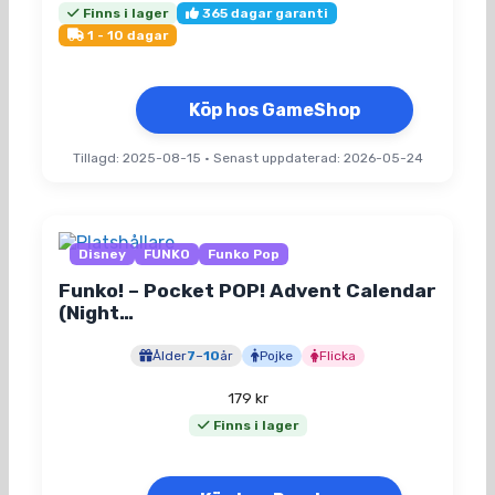
Finns i lager
365 dagar garanti
1 - 10 dagar
Köp hos GameShop
Tillagd: 2025-08-15
•
Senast uppdaterad: 2026-05-24
Disney
FUNKO
Funko Pop
Funko! – Pocket POP! Advent Calendar
(Night…
Ålder
7
–
10
år
Pojke
Flicka
179
kr
Finns i lager