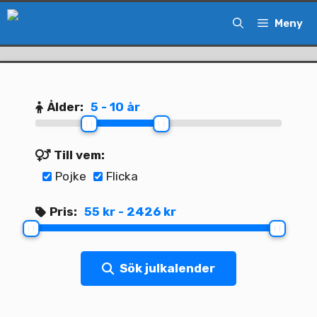
Hoppa
Meny
till
innehåll
Ålder:
5 - 10 år
Till vem:
Pojke
Flicka
Pris:
55 kr - 2426 kr
Sök julkalender