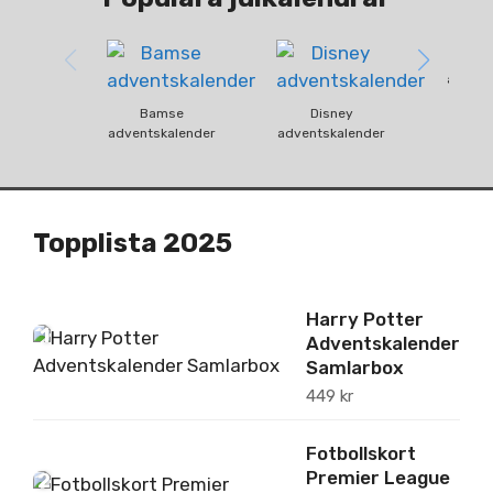
Fun
advent
Bamse
Disney
adventskalender
adventskalender
Topplista 2025
Harry Potter
1
Adventskalender
Samlarbox
449
kr
Fotbollskort
Premier League
2