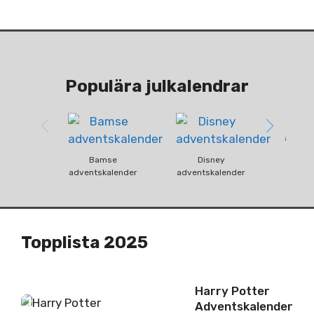
Populära julkalendrar
Fun
advent
Bamse
Disney
adventskalender
adventskalender
Topplista 2025
Harry Potter
1
Adventskalender