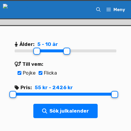
Hoppa
Meny
till
innehåll
Ålder:
5 - 10 år
Till vem:
Pojke
Flicka
Pris:
55 kr - 2426 kr
Sök julkalender