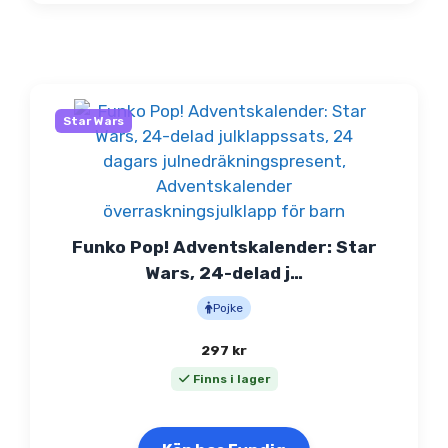
Star Wars
Funko Pop! Adventskalender: Star
Wars, 24-delad j…
Pojke
297
kr
Finns i lager