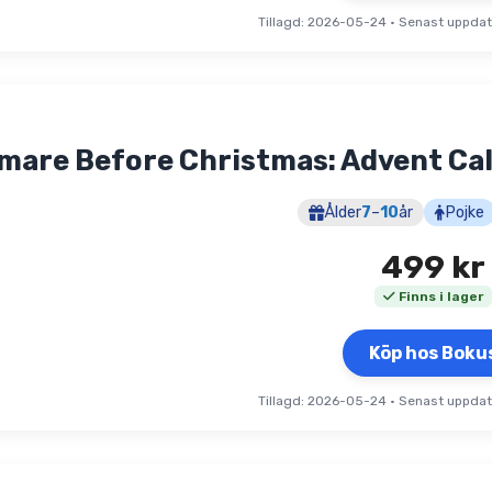
Tillagd: 2026-05-24
•
Senast uppda
mare Before Christmas: Advent Ca
Ålder
7
–
10
år
Pojke
499
kr
Finns i lager
Köp hos Boku
Tillagd: 2026-05-24
•
Senast uppda