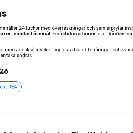
as
nehåller 24 luckor med överraskningar och samlarprylar ins
gurer
,
samlarföremål
, små
dekorationer
eller
böcker
me
år
, men är också mycket populära bland tonåringar och vuxna
ventskalendrar.
026
est REA