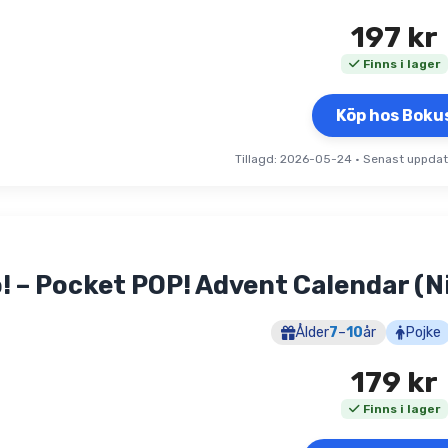
197
kr
Finns i lager
Köp hos Boku
Tillagd: 2026-05-24
•
Senast uppda
! – Pocket POP! Advent Calendar (
Ålder
7
–
10
år
Pojke
179
kr
Finns i lager