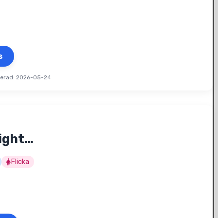
s
terad: 2026-05-24
Night…
Flicka