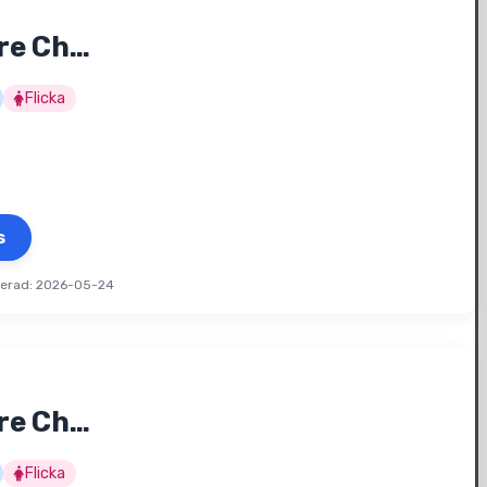
ore Ch…
Flicka
s
terad: 2026-05-24
ore Ch…
Flicka