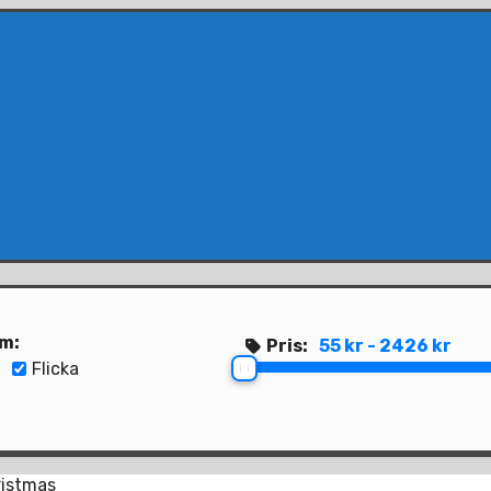
em:
Pris:
55 kr - 2426 kr
Flicka
ristmas