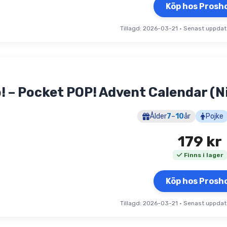
Köp hos Prosh
Tillagd: 2026-03-21
•
Senast uppdat
! – Pocket POP! Advent Calendar (
Ålder
7
–
10
år
Pojke
179
kr
Finns i lager
Köp hos Prosh
Tillagd: 2026-03-21
•
Senast uppdat