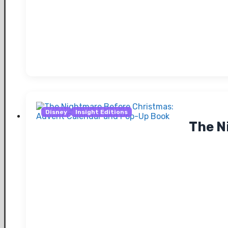
Disney
Insight Editions
The N