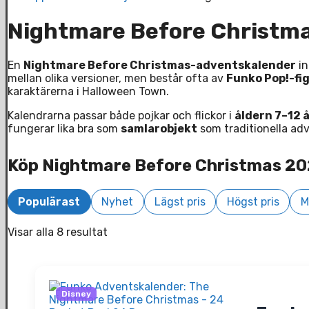
Nightmare Before Christm
En
Nightmare Before Christmas-adventskalender
in
mellan olika versioner, men består ofta av
Funko Pop!-fi
karaktärerna i Halloween Town.
Kalendrarna passar både pojkar och flickor i
åldern 7–12 
fungerar lika bra som
samlarobjekt
som traditionella ad
Köp Nightmare Before Christmas 2
Populärast
Nyhet
Lägst pris
Högst pris
M
Visar alla 8 resultat
Disney