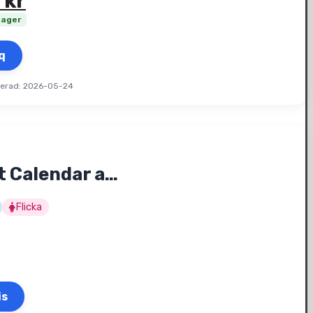
9
kr
iga
e
lager
q
terad: 2026-05-24
t Calendar a…
Flicka
is