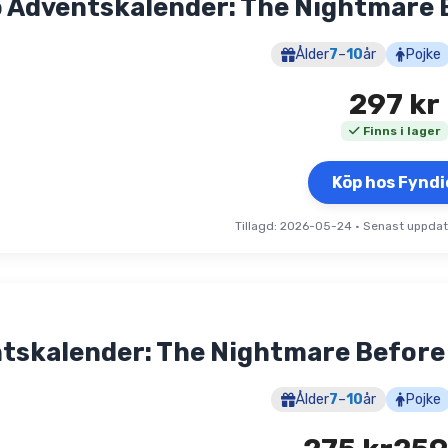
 Adventskalender: The Nightmare 
Ålder
7
–
10
år
Pojke
297
kr
Finns i lager
Köp hos Fyndi
Tillagd: 2026-05-24
•
Senast uppda
tskalender: The Nightmare Before
Ålder
7
–
10
år
Pojke