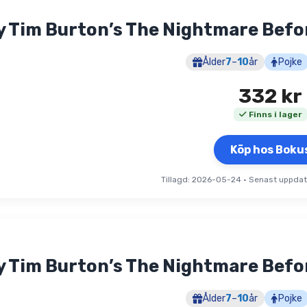
y Tim Burton’s The Nightmare Bef
Ålder
7
–
10
år
Pojke
332
kr
Finns i lager
Köp hos Boku
Tillagd: 2026-05-24
•
Senast uppda
y Tim Burton’s The Nightmare Bef
Ålder
7
–
10
år
Pojke