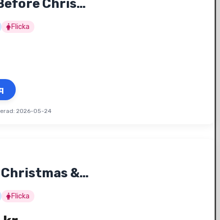
Before Chris…
Flicka
q
terad: 2026-05-24
 Christmas &…
Flicka